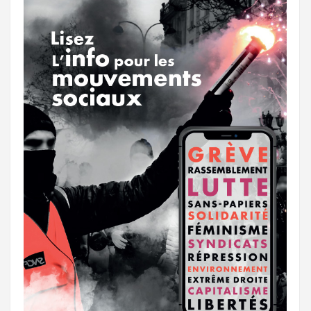
r
g
k
a
e
m
r