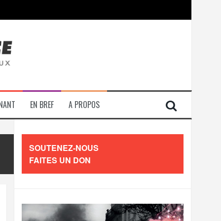
contre les travailleurs »
ENANT
EN BREF
A PROPOS
SOUTENEZ-NOUS
FAITES UN DON