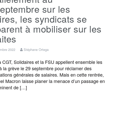
eptembre sur les
ires, les syndicats se
arent à mobiliser sur les
aites
embre 2022
Stéphane Ortega
a CGT, Solidaires et la FSU appellent ensemble les
 à la grève le 29 septembre pour réclamer des
tions générales de salaires. Mais en cette rentrée,
l Macron laisse planer la menace d’un passage en
minent de […]
F
T
E
M
T
P