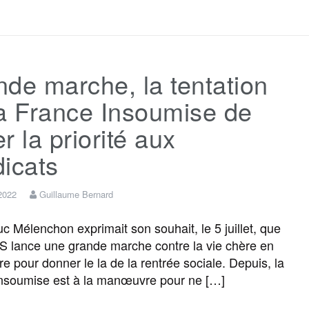
a
w
m
e
e
a
c
i
a
s
l
r
de marche, la tentation
e
t
i
s
e
t
a France Insoumise de
b
t
l
a
g
a
ler la priorité aux
icats
o
e
g
r
g
2022
Guillaume Bernard
o
r
e
a
e
 Mélenchon exprimait son souhait, le 5 juillet, que
 lance une grande marche contre la vie chère en
k
m
r
e pour donner le la de la rentrée sociale. Depuis, la
nsoumise est à la manœuvre pour ne […]