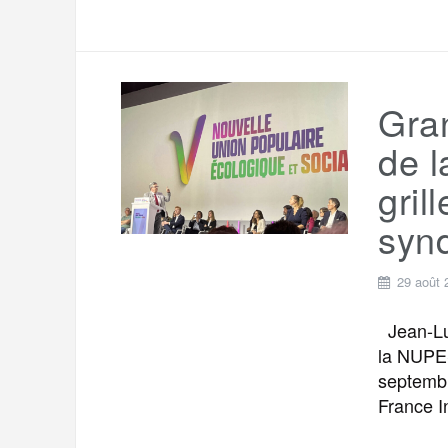
Gran
de l
gril
synd
29 août 
Jean-Luc
la NUPES
septembr
France I