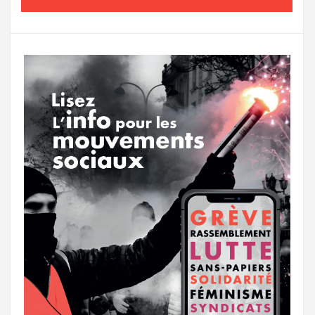
o
e
g
g
a
o
r
e
r
g
k
a
e
m
r