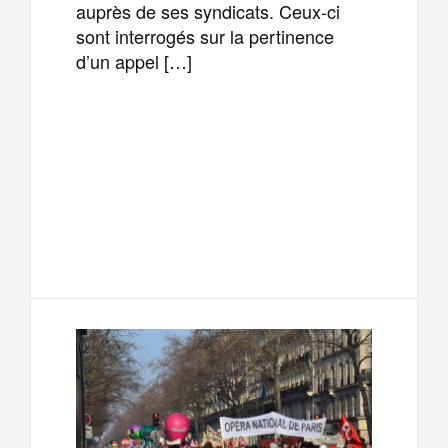
auprès de ses syndicats. Ceux-ci
sont interrogés sur la pertinence
d’un appel […]
F
T
E
M
a
w
m
e
T
P
c
i
a
s
e
a
e
t
i
s
l
r
b
t
l
a
e
t
o
e
g
g
a