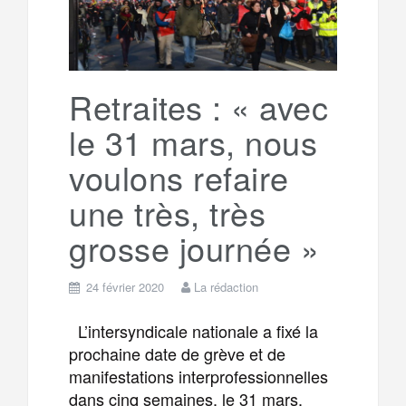
o
r
e
r
g
k
a
e
Retraites : « avec
le 31 mars, nous
m
r
voulons refaire
une très, très
grosse journée »
24 février 2020
La rédaction
L’intersyndicale nationale a fixé la
prochaine date de grève et de
manifestations interprofessionnelles
dans cinq semaines, le 31 mars.