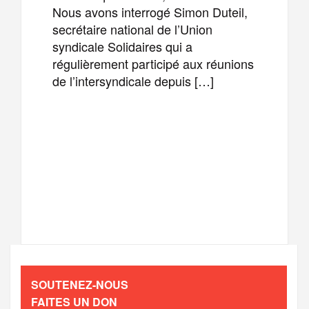
Nous avons interrogé Simon Duteil,
secrétaire national de l’Union
syndicale Solidaires qui a
régulièrement participé aux réunions
de l’intersyndicale depuis […]
F
T
E
M
a
w
m
e
T
P
c
i
a
s
e
a
e
t
i
s
l
r
b
t
l
a
SOUTENEZ-NOUS
e
t
FAITES UN DON