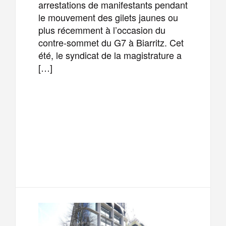
arrestations de manifestants pendant
le mouvement des gilets jaunes ou
plus récemment à l’occasion du
contre-sommet du G7 à Biarritz. Cet
été, le syndicat de la magistrature a
[…]
F
T
E
M
a
w
m
e
T
P
c
i
a
s
e
a
e
t
i
s
l
r
b
t
l
a
e
t