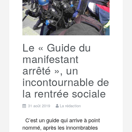
o
e
g
g
a
o
r
e
r
g
k
a
e
Le « Guide du
manifestant
m
r
arrêté », un
incontournable de
la rentrée sociale
31 août 2019
La rédaction
C’est un guide qui arrive à point
nommé, après les innombrables