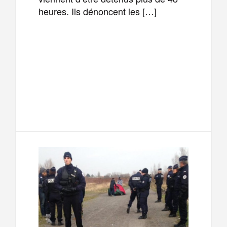
heures. Ils dénoncent les […]
F
T
E
M
a
w
m
e
T
P
c
i
a
s
e
a
e
t
i
s
l
r
b
t
l
a
e
t
o
e
g
g
a
o
r
e