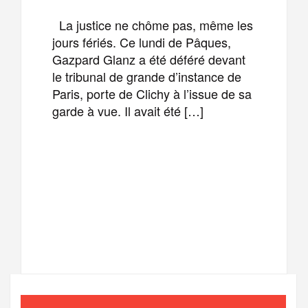
La justice ne chôme pas, même les
jours fériés. Ce lundi de Pâques,
Gazpard Glanz a été déféré devant
le tribunal de grande d’instance de
Paris, porte de Clichy à l’issue de sa
garde à vue. Il avait été […]
F
T
E
M
a
w
m
e
T
P
c
i
a
s
e
a
e
t
i
s
l
r