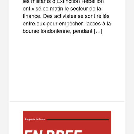
les militants d’Extinction Rebellion
ont visé ce matin le secteur de la
finance. Des activistes se sont reliés
entre eux pour empêcher l’accès à la
bourse londonienne, pendant […]
F
T
E
M
a
w
m
e
T
P
c
i
a
s
e
a
e
t
i
s
l
r
b
t
l
a
e
t