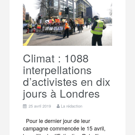
o
e
g
g
a
o
r
e
r
g
k
a
e
Climat : 1088
interpellations
m
r
d’activistes en dix
jours à Londres
25 avril 2019
La rédaction
Pour le dernier jour de leur
campagne commencée le 15 avril,