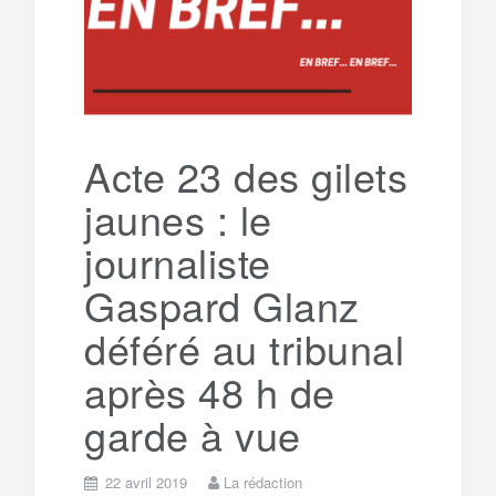
o
e
g
g
a
o
r
e
r
g
k
a
e
Acte 23 des gilets
jaunes : le
m
r
journaliste
Gaspard Glanz
déféré au tribunal
après 48 h de
garde à vue
22 avril 2019
La rédaction