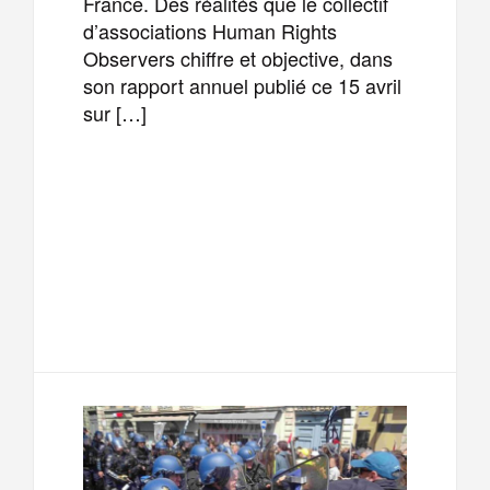
France. Des réalités que le collectif
d’associations Human Rights
Observers chiffre et objective, dans
son rapport annuel publié ce 15 avril
sur […]
F
T
E
M
a
w
m
e
T
P
c
i
a
s
e
a
e
t
i
s
l
r
b
t
l
a
e
t