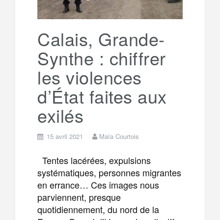
r
g
k
a
e
Calais, Grande-
Synthe : chiffrer
m
r
les violences
d’État faites aux
exilés
15 avril 2021
Maïa Courtois
Tentes lacérées, expulsions
systématiques, personnes migrantes
en errance… Ces images nous
parviennent, presque
quotidiennement, du nord de la