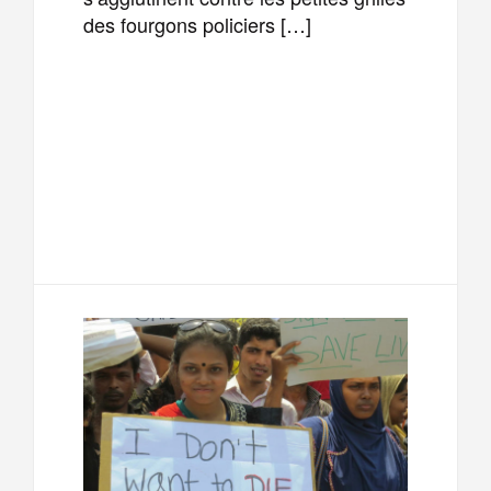
des fourgons policiers […]
F
T
E
M
a
w
m
e
T
P
c
i
a
s
e
a
e
t
i
s
l
r
b
t
l
a
e
t
o
e
g
g
a
o
r
e