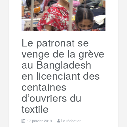
g
a
o
r
e
r
g
k
a
e
Le patronat se
venge de la grève
m
r
au Bangladesh
en licenciant des
centaines
d’ouvriers du
textile
17 janvier 2019
La rédaction