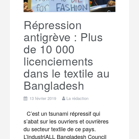
r
g
k
a
e
Répression
antigrève : Plus
m
r
de 10 000
licenciements
dans le textile au
Bangladesh
13 février 2019
La rédaction
C’est un tsunami répressif qui
s’abat sur les ouvriers et ouvrières
du secteur textile de ce pays.
L’IndustriALL Bangladesh Council