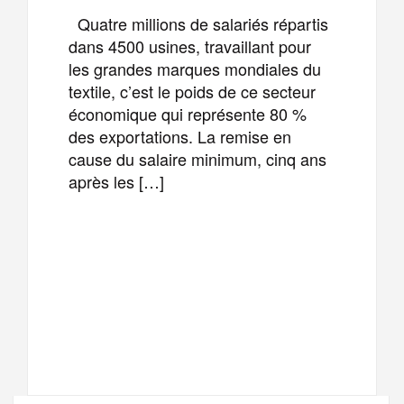
Quatre millions de salariés répartis
dans 4500 usines, travaillant pour
les grandes marques mondiales du
textile, c’est le poids de ce secteur
économique qui représente 80 %
des exportations. La remise en
cause du salaire minimum, cinq ans
après les […]
F
T
E
M
a
w
m
e
T
P
c
i
a
s
e
a
e
t
i
s