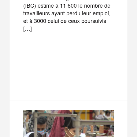
(IBC) estime à 11 600 le nombre de
travailleurs ayant perdu leur emploi,
et à 3000 celui de ceux poursuivis
[…]
F
T
E
M
a
w
m
e
T
P
c
i
a
s
e
a
e
t
i
s
l
r
b
t
l
a
e
t
o
e
g