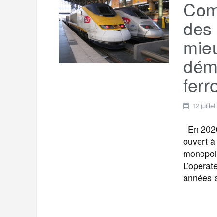
Com
des 
mieu
dém
ferr
12 juille
En 2020,
ouvert à
monopole
L’opérat
années 