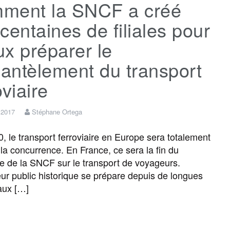
ment la SNCF a créé
centaines de filiales pour
x préparer le
antèlement du transport
oviaire
t 2017
Stéphane Ortega
 le transport ferroviaire en Europe sera totalement
 la concurrence. En France, ce sera la fin du
 de la SNCF sur le transport de voyageurs.
eur public historique se prépare depuis de longues
aux […]
F
T
E
M
T
P