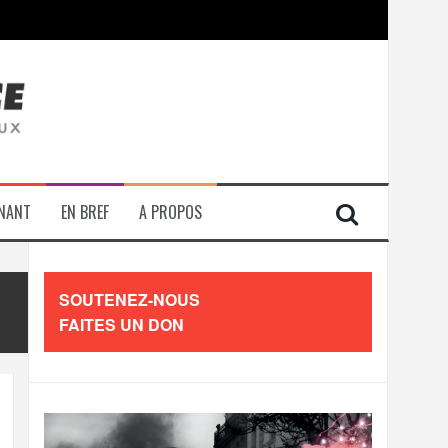
contre les travailleurs »
ENANT
EN BREF
A PROPOS
SOUTENEZ-NOUS
FAITES UN DON