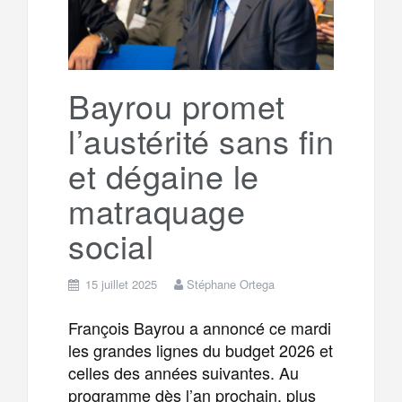
o
r
e
r
g
k
a
e
Bayrou promet
l’austérité sans fin
m
r
et dégaine le
matraquage
social
15 juillet 2025
Stéphane Ortega
François Bayrou a annoncé ce mardi
les grandes lignes du budget 2026 et
celles des années suivantes. Au
programme dès l’an prochain, plus