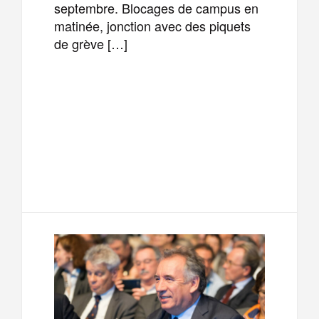
septembre. Blocages de campus en
matinée, jonction avec des piquets
de grève […]
F
T
E
M
a
w
m
e
T
P
c
i
a
s
e
a
e
t
i
s
l
r
b
t
l
a
e
t
o
e
g
g
a