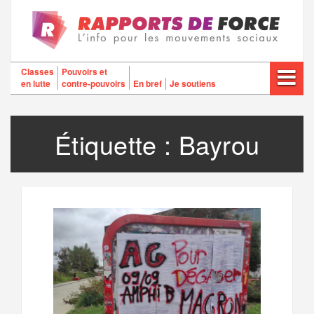
Aller
au
contenu
Classes
Pouvoirs et
en lutte
contre-pouvoirs
En bref
Je soutiens
Étiquette :
Bayrou