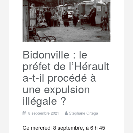
o
e
g
g
a
o
r
e
r
g
k
a
e
Bidonville : le
préfet de l’Hérault
m
r
a-t-il procédé à
une expulsion
illégale ?
8 septembre 2021
Stéphane Ortega
Ce mercredi 8 septembre, à 6 h 45