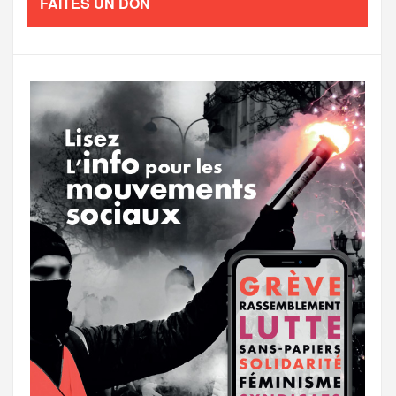
FAITES UN DON
o
e
g
g
a
o
r
e
r
g
k
a
e
m
r