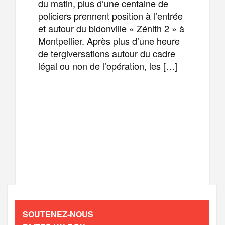
du matin, plus d’une centaine de
policiers prennent position à l’entrée
et autour du bidonville « Zénith 2 » à
Montpellier. Après plus d’une heure
de tergiversations autour du cadre
légal ou non de l’opération, les […]
F
T
E
M
a
w
m
e
T
P
c
i
a
s
e
a
e
t
i
s
l
r
b
t
l
a
SOUTENEZ-NOUS
e
t