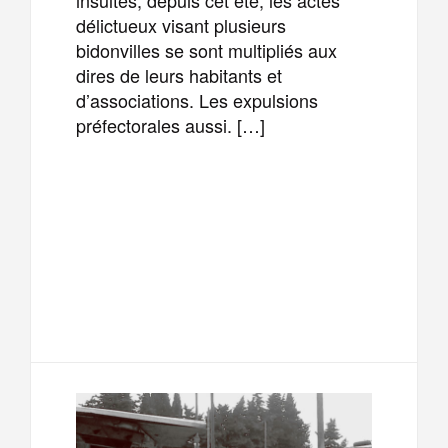
délictueux visant plusieurs
bidonvilles se sont multipliés aux
dires de leurs habitants et
d’associations. Les expulsions
préfectorales aussi. […]
F
T
E
M
a
w
m
e
T
P
c
i
a
s
e
a
e
t
i
s
l
r
b
t
l
a
e
t