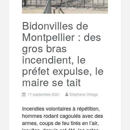
Bidonvilles de
Montpellier : des
gros bras
incendient, le
préfet expulse, le
maire se tait
17 septembre 2021
Stéphane Ortega
Incendies volontaires à répétition,
hommes rodant cagoulés avec des
armes, coups de feu tirés en l’air,
insultes, depuis cet été, les actes