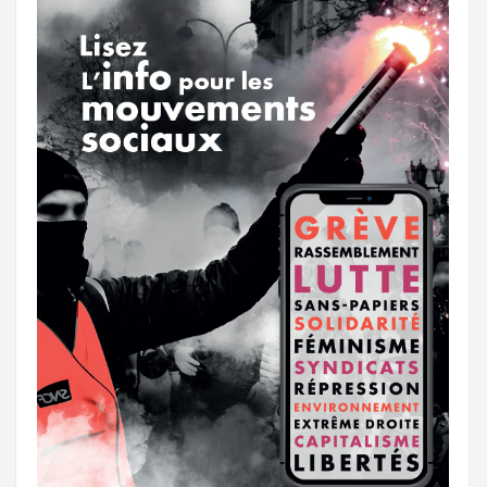
k
a
e
m
r