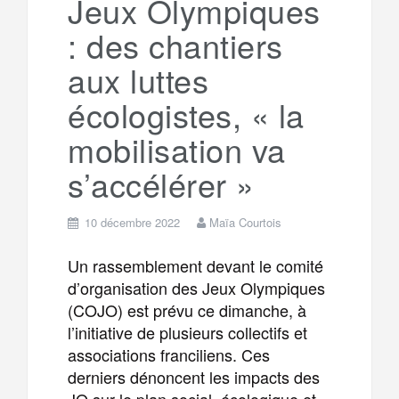
Jeux Olympiques
: des chantiers
m
r
aux luttes
écologistes, « la
mobilisation va
s’accélérer »
10 décembre 2022
Maïa Courtois
Un rassemblement devant le comité
d’organisation des Jeux Olympiques
(COJO) est prévu ce dimanche, à
l’initiative de plusieurs collectifs et
associations franciliens. Ces
derniers dénoncent les impacts des
JO sur le plan social, écologique et