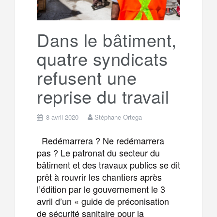
r
g
k
a
e
Dans le bâtiment,
quatre syndicats
m
r
refusent une
reprise du travail
8 avril 2020
Stéphane Ortega
Redémarrera ? Ne redémarrera
pas ? Le patronat du secteur du
bâtiment et des travaux publics se dit
prêt à rouvrir les chantiers après
l’édition par le gouvernement le 3
avril d’un « guide de préconisation
de sécurité sanitaire pour la