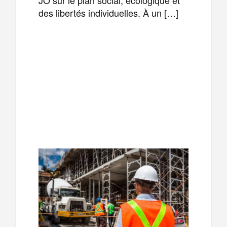
des libertés individuelles. À un […]
F
T
E
M
a
w
m
e
T
P
c
i
a
s
e
a
e
t
i
s
l
r
b
t
l
a
e
t
o
e
g
g
a
o
r
e