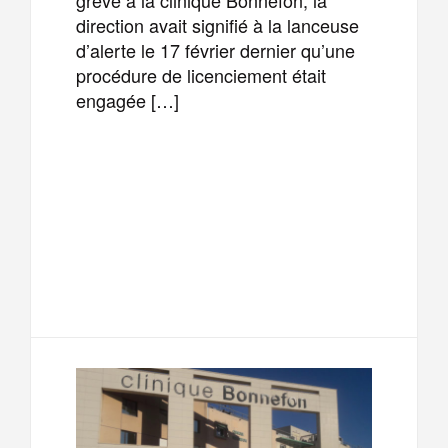
direction avait signifié à la lanceuse
d’alerte le 17 février dernier qu’une
procédure de licenciement était
engagée […]
F
T
E
M
a
w
m
e
T
P
c
i
a
s
e
a
e
t
i
s
l
r
b
t
l
a
e
t
o
e
g