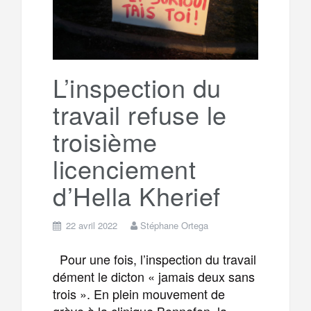
L’inspection du
travail refuse le
troisième
licenciement
d’Hella Kherief
22 avril 2022
Stéphane Ortega
Pour une fois, l’inspection du travail
dément le dicton « jamais deux sans
trois ». En plein mouvement de
grève à la clinique Bonnefon, la