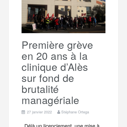
g
a
o
r
e
r
g
k
a
e
Première grève
en 20 ans à la
m
r
clinique d’Alès
sur fond de
brutalité
managériale
27 janvier 2022
Stéphane Ortega
Déjà un licenciement, une mise à