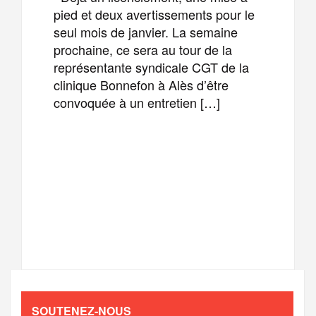
pied et deux avertissements pour le
seul mois de janvier. La semaine
prochaine, ce sera au tour de la
représentante syndicale CGT de la
clinique Bonnefon à Alès d’être
convoquée à un entretien […]
F
T
E
M
a
w
m
e
T
P
c
i
a
s
e
a
e
t
i
s
l
r
b
t
l
a
SOUTENEZ-NOUS