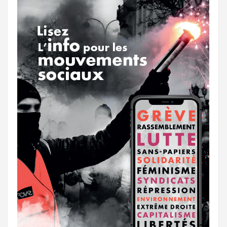
r
g
k
a
e
m
r