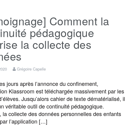
c
i
a
s
l
r
moignage] Comment la
e
t
i
s
e
t
inuité pédagogique
b
t
l
a
g
a
rise la collecte des
nées
o
e
g
r
g
 2020
Grégoire Capelle
o
r
e
a
e
 jours après l’annonce du confinement,
ation Klassroom est téléchargée massivement par les
k
m
r
’élèves. Jusqu’alors cahier de texte dématérialisé, il
un véritable outil de continuité pédagogique.
, la collecte des données personnelles des enfants
par l’application […]