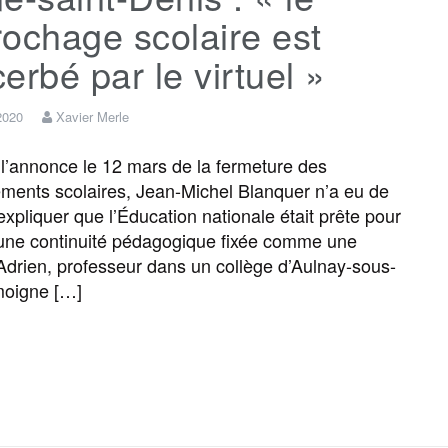
ochage scolaire est
erbé par le virtuel »
 2020
Xavier Merle
’annonce le 12 mars de la fermeture des
ements scolaires, Jean-Michel Blanquer n’a eu de
expliquer que l’Éducation nationale était prête pour
une continuité pédagogique fixée comme une
. Adrien, professeur dans un collège d’Aulnay-sous-
moigne […]
F
T
E
M
T
P
a
w
m
e
e
a