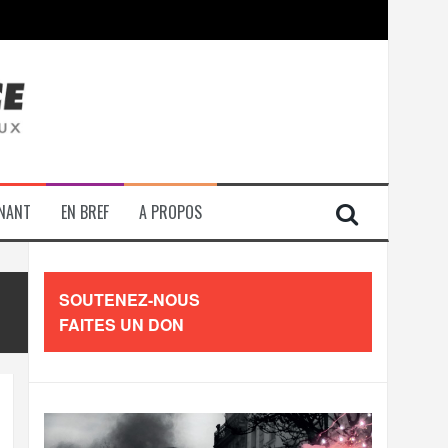
contre les travailleurs »
ENANT
EN BREF
A PROPOS
SOUTENEZ-NOUS
FAITES UN DON