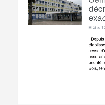
t
e
décr
r
a
a
exac
g
m
e
28 avril
r
Depuis l
établiss
cesse d’
assurer 
priorité
Bois, té