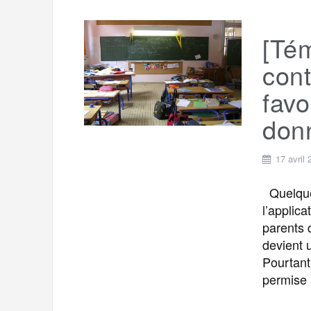
[Té
cont
favo
don
17 avril
Quelques
l’applic
parents d
devient 
Pourtant
permise 