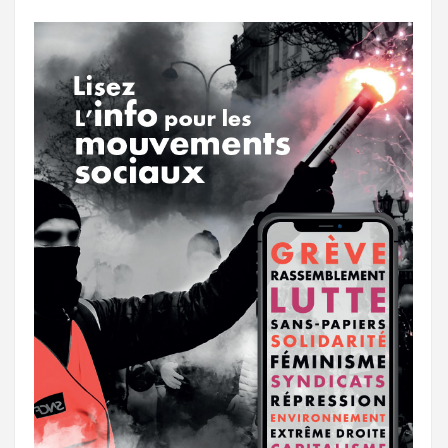
o
r
e
r
g
k
a
e
m
r