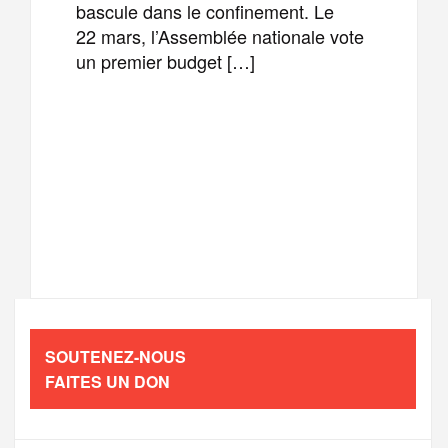
bascule dans le confinement. Le
22 mars, l’Assemblée nationale vote
un premier budget […]
F
T
E
M
a
w
m
e
T
P
c
i
a
s
e
a
e
t
i
s
l
r
b
t
l
a
SOUTENEZ-NOUS
e
t
FAITES UN DON
o
e
g
g
a