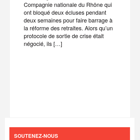
Compagnie nationale du Rhône qui
ont bloqué deux écluses pendant
deux semaines pour faire barrage à
la réforme des retraites. Alors qu’un
protocole de sortie de crise était
négocié, ils […]
F
T
E
M
a
w
m
e
T
P
c
i
a
s
e
a
e
t
i
s
l
r
b
t
l
a
SOUTENEZ-NOUS