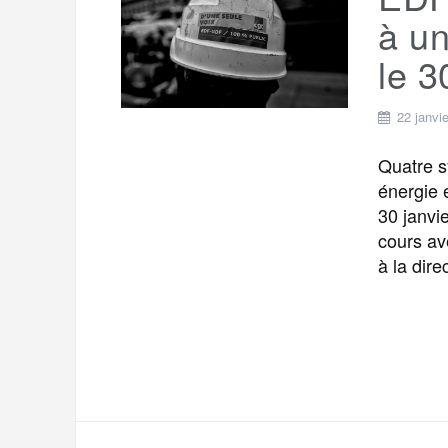
t
e
à un
r
a
a
le 3
g
m
e
22 janvi
r
Quatre 
énergie 
30 janvi
cours av
à la dire