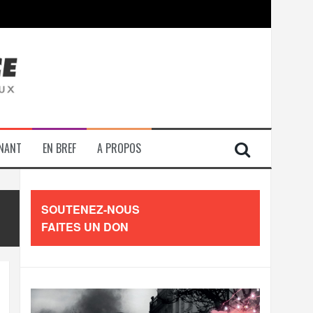
contre les travailleurs »
ENANT
EN BREF
A PROPOS
SOUTENEZ-NOUS
FAITES UN DON