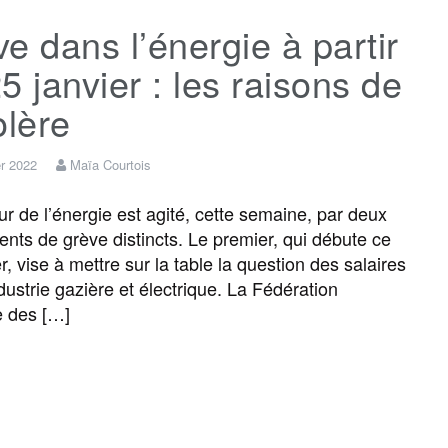
e dans l’énergie à partir
e
t
i
s
e
t
5 janvier : les raisons de
b
t
l
a
g
a
olère
o
e
g
r
g
er 2022
Maïa Courtois
ur de l’énergie est agité, cette semaine, par deux
o
r
e
a
e
ts de grève distincts. Le premier, qui débute ce
r, vise à mettre sur la table la question des salaires
k
m
r
dustrie gazière et électrique. La Fédération
e des […]
F
T
E
M
T
P
a
w
m
e
e
a