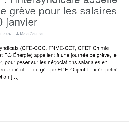
e grève pour les salaires
0 janvier
er 2024
Maïa Courtois
syndicats (CFE-CGC, FNME-CGT, CFDT Chimie
et FO Énergie) appellent à une journée de grève, le
er, pour peser sur les négociations salariales en
ec la direction du groupe EDF. Objectif : « rappeler
ction […]
F
T
E
M
T
P
a
w
m
e
e
a
c
i
a
s
l
r