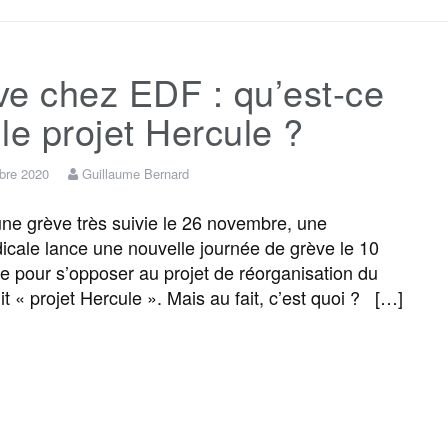
c
i
a
s
l
r
ve chez EDF : qu’est-ce
e
t
i
s
e
t
le projet Hercule ?
b
t
l
a
g
a
bre 2020
Guillaume Bernard
o
e
g
r
g
e grève très suivie le 26 novembre, une
dicale lance une nouvelle journée de grève le 10
 pour s’opposer au projet de réorganisation du
o
r
e
a
e
t « projet Hercule ». Mais au fait, c’est quoi ? […]
k
m
r
F
T
E
M
T
P
a
w
m
e
e
a