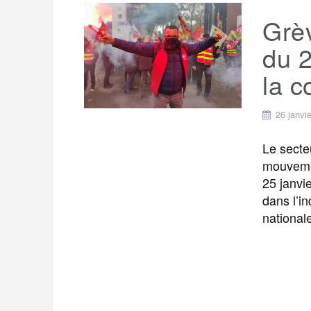
Grèv
du 2
la c
26 janvi
Le secte
mouvemen
25 janvie
dans l’in
national