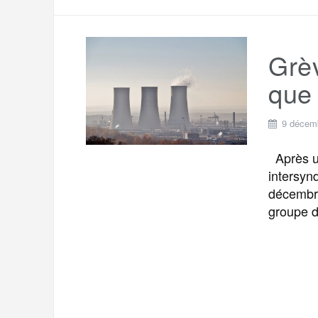
Grè
que 
9 décem
Après un
intersyn
décembre
groupe di