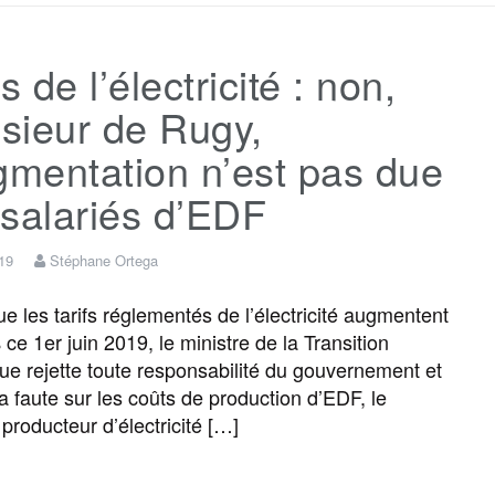
c
i
a
s
l
r
fs de l’électricité : non,
e
t
i
s
e
t
sieur de Rugy,
b
t
l
a
g
a
gmentation n’est pas due
salariés d’EDF
o
e
g
r
g
019
Stéphane Ortega
o
r
e
a
e
e les tarifs réglementés de l’électricité augmentent
ce 1er juin 2019, le ministre de la Transition
k
m
r
ue rejette toute responsabilité du gouvernement et
la faute sur les coûts de production d’EDF, le
 producteur d’électricité […]
F
T
E
M
T
P