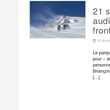
21 s
audi
fron
25 janvi
Le parqu
pour « ai
personne
Briançonn
[…]