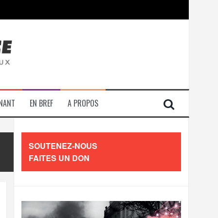
contre les travailleurs »
ENANT
EN BREF
A PROPOS
SOUTENEZ-NOUS
FAITES UN DON