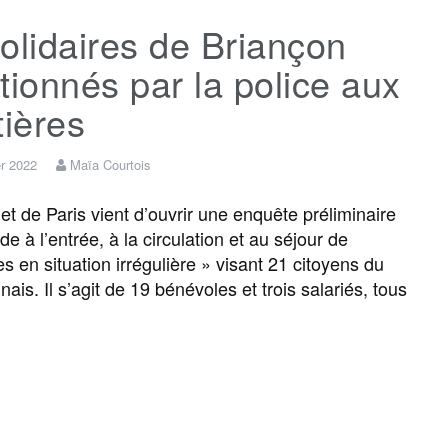
olidaires de Briançon
e
t
i
s
e
t
tionnés par la police aux
b
t
l
a
g
a
tières
o
e
g
r
g
er 2022
Maïa Courtois
et de Paris vient d’ouvrir une enquête préliminaire
o
r
e
a
e
de à l’entrée, à la circulation et au séjour de
s en situation irrégulière » visant 21 citoyens du
k
m
r
ais. Il s’agit de 19 bénévoles et trois salariés, tous
F
T
E
M
T
P
a
w
m
e
e
a