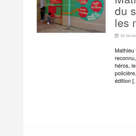
t
e
du s
r
a
a
les
g
m
e
26 févri
r
Mathieu 
reconnu,
héros, l
policière
édition 