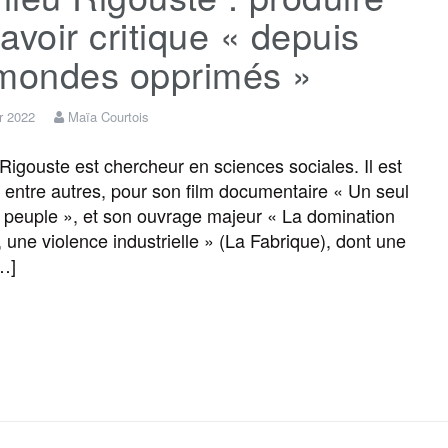
avoir critique « depuis
 mondes opprimés »
er 2022
Maïa Courtois
Rigouste est chercheur en sciences sociales. Il est
 entre autres, pour son film documentaire « Un seul
e peuple », et son ouvrage majeur « La domination
, une violence industrielle » (La Fabrique), dont une
[…]
F
T
E
M
T
P
a
w
m
e
e
a
c
i
a
s
l
r