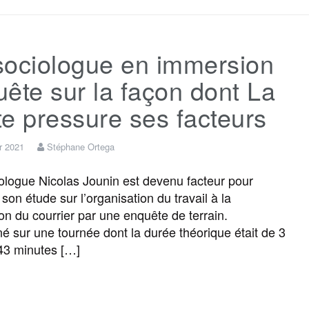
c
i
a
s
l
r
sociologue en immersion
e
t
i
s
e
t
ête sur la façon dont La
b
t
l
a
g
a
e pressure ses facteurs
o
e
g
r
g
er 2021
Stéphane Ortega
logue Nicolas Jounin est devenu facteur pour
o
r
e
a
e
son étude sur l’organisation du travail à la
ion du courrier par une enquête de terrain.
k
m
r
né sur une tournée dont la durée théorique était de 3
43 minutes […]
F
T
E
M
T
P