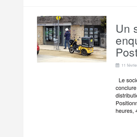
Un 
enqu
Post
11 févri
Le socio
conclure 
distribut
Position
heures, 