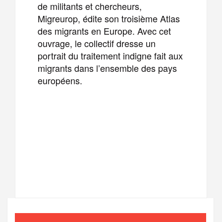
de militants et chercheurs,
Migreurop, édite son troisième Atlas
des migrants en Europe. Avec cet
ouvrage, le collectif dresse un
portrait du traitement indigne fait aux
migrants dans l’ensemble des pays
européens.
F
T
E
M
a
w
m
e
T
P
c
i
a
s
e
a
e
t
i
s
l
r