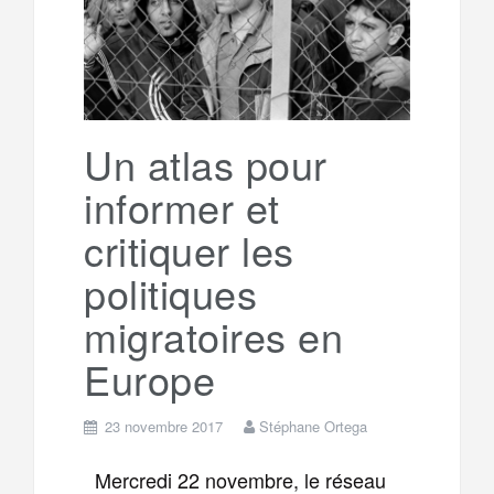
g
a
o
r
e
r
g
k
a
e
Un atlas pour
informer et
m
r
critiquer les
politiques
migratoires en
Europe
23 novembre 2017
Stéphane Ortega
Mercredi 22 novembre, le réseau