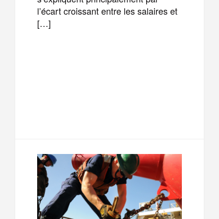
l’écart croissant entre les salaires et
[…]
F
T
E
M
a
w
m
e
T
P
c
i
a
s
e
a
e
t
i
s
l
r
b
t
l
a
e
t
o
e
g
g
a