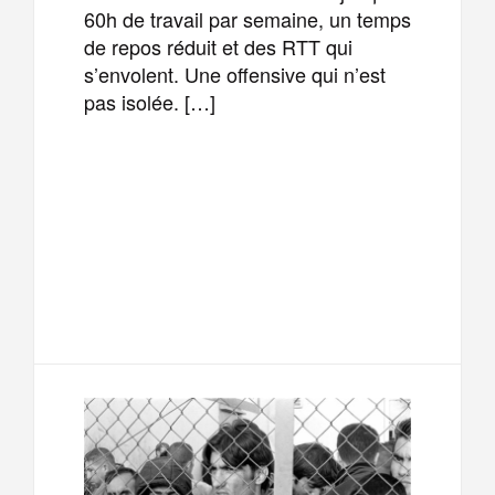
60h de travail par semaine, un temps
de repos réduit et des RTT qui
s’envolent. Une offensive qui n’est
pas isolée. […]
F
T
E
M
a
w
m
e
T
P
c
i
a
s
e
a
e
t
i
s
l
r
b
t
l
a
e
t
o
e
g