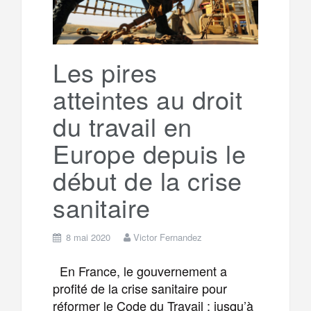
o
r
e
r
g
k
a
e
Les pires
atteintes au droit
m
r
du travail en
Europe depuis le
début de la crise
sanitaire
8 mai 2020
Victor Fernandez
En France, le gouvernement a
profité de la crise sanitaire pour
réformer le Code du Travail : jusqu’à