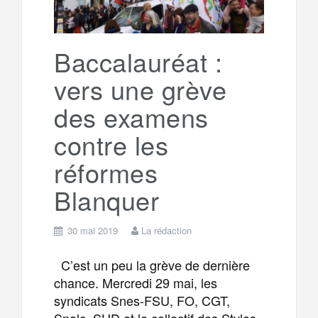
Baccalauréat :
vers une grève
des examens
contre les
réformes
Blanquer
30 mai 2019
La rédaction
C’est un peu la grève de dernière
chance. Mercredi 29 mai, les
syndicats Snes-FSU, FO, CGT,
Snalc, SUD et le collectif des Stylos