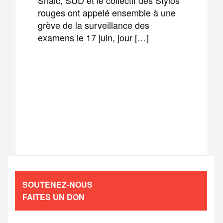
rouges ont appelé ensemble à une
grève de la surveillance des
examens le 17 juin, jour […]
F
T
E
M
a
w
m
e
T
P
c
i
a
s
e
a
e
t
i
s
l
r
b
t
l
a
SOUTENEZ-NOUS
e
t
FAITES UN DON
o
e
g
g
a