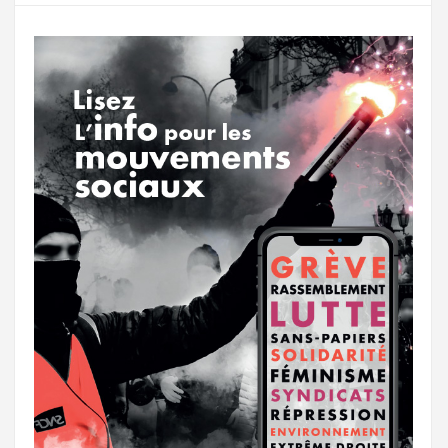
o
r
e
r
g
k
a
e
m
r