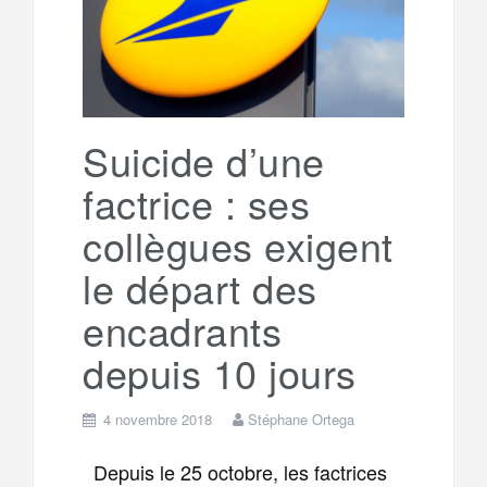
g
a
o
r
e
r
g
k
a
e
Suicide d’une
factrice : ses
m
r
collègues exigent
le départ des
encadrants
depuis 10 jours
4 novembre 2018
Stéphane Ortega
Depuis le 25 octobre, les factrices