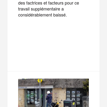
des factrices et facteurs pour ce
travail supplémentaire a
considérablement baissé.
F
T
E
M
a
w
m
e
T
P
c
i
a
s
e
a
e
t
i
s
l
r
b
t
l
a
e
t
o
e
g
g
a