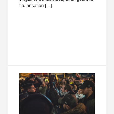
titularisation […]
F
T
E
M
a
w
m
e
T
P
c
i
a
s
e
a
e
t
i
s
l
r
b
t
l
a
e
t
o
e
g
g
a
o
r
e