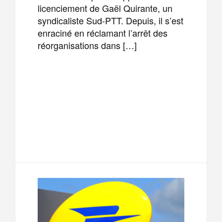
licenciement de Gaël Quirante, un
syndicaliste Sud-PTT. Depuis, il s’est
enraciné en réclamant l’arrêt des
réorganisations dans […]
F
T
E
M
a
w
m
e
T
P
c
i
a
s
e
a
e
t
i
s
l
r
b
t
l
a
e
t
o
e
g