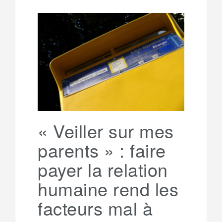
l
r
b
t
l
a
e
t
o
e
g
g
a
o
r
e
r
g
k
a
e
« Veiller sur mes
parents » : faire
m
r
payer la relation
humaine rend les
facteurs mal à