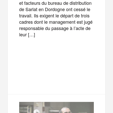
et facteurs du bureau de distribution
de Sarlat en Dordogne ont cessé le
travail. Ils exigent le départ de trois
cadres dont le management est jugé
responsable du passage à l’acte de
leur […]
F
T
E
M
a
w
m
e
T
P
c
i
a
s
e
a
e
t
i
s
l
r
b
t
l
a