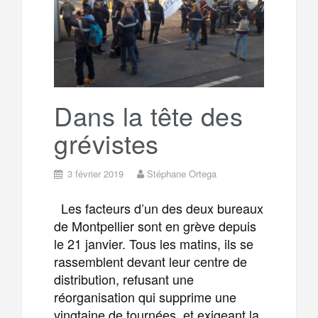
o
e
g
g
a
o
r
e
r
g
k
a
e
Dans la tête des
grévistes
m
r
3 février 2019
Stéphane Ortega
Les facteurs d’un des deux bureaux
de Montpellier sont en grève depuis
le 21 janvier. Tous les matins, ils se
rassemblent devant leur centre de
distribution, refusant une
réorganisation qui supprime une
vingtaine de tournées, et exigeant la