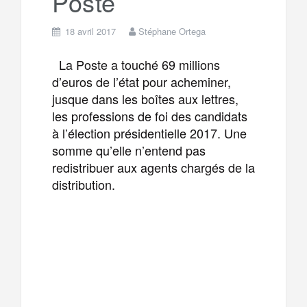
Poste
18 avril 2017
Stéphane Ortega
La Poste a touché 69 millions
d’euros de l’état pour acheminer,
jusque dans les boîtes aux lettres,
les professions de foi des candidats
à l’élection présidentielle 2017. Une
somme qu’elle n’entend pas
redistribuer aux agents chargés de la
distribution.
F
T
E
M
a
w
m
e
T
P
c
i
a
s