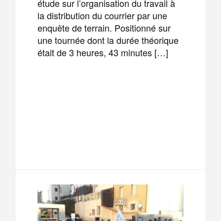
étude sur l’organisation du travail à
la distribution du courrier par une
enquête de terrain. Positionné sur
une tournée dont la durée théorique
était de 3 heures, 43 minutes […]
F
T
E
M
a
w
m
e
T
P
c
i
a
s
e
a
e
t
i
s
l
r
b
t
l
a
e
t