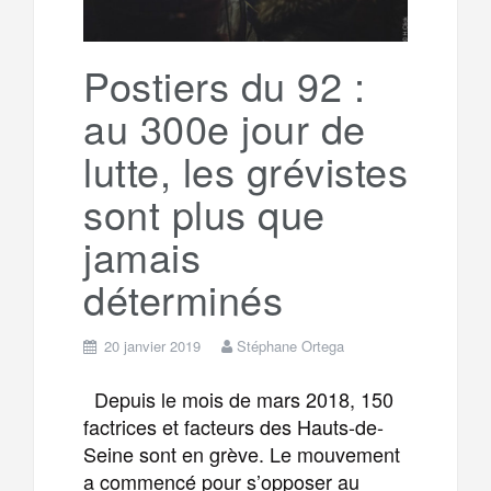
r
g
k
a
e
Postiers du 92 :
au 300e jour de
m
r
lutte, les grévistes
sont plus que
jamais
déterminés
20 janvier 2019
Stéphane Ortega
Depuis le mois de mars 2018, 150
factrices et facteurs des Hauts-de-
Seine sont en grève. Le mouvement
a commencé pour s’opposer au