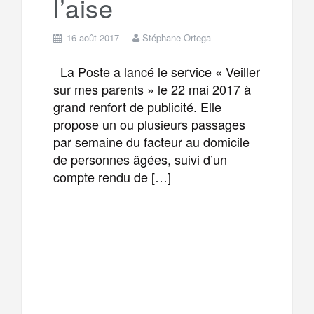
l’aise
16 août 2017
Stéphane Ortega
La Poste a lancé le service « Veiller
sur mes parents » le 22 mai 2017 à
grand renfort de publicité. Elle
propose un ou plusieurs passages
par semaine du facteur au domicile
de personnes âgées, suivi d’un
compte rendu de […]
F
T
E
M
a
w
m
e
T
P
c
i
a
s