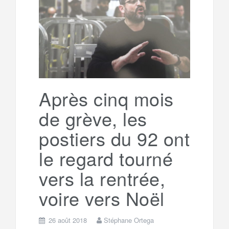
e
t
o
e
g
g
a
o
r
e
r
g
k
a
e
Après cinq mois
de grève, les
m
r
postiers du 92 ont
le regard tourné
vers la rentrée,
voire vers Noël
26 août 2018
Stéphane Ortega