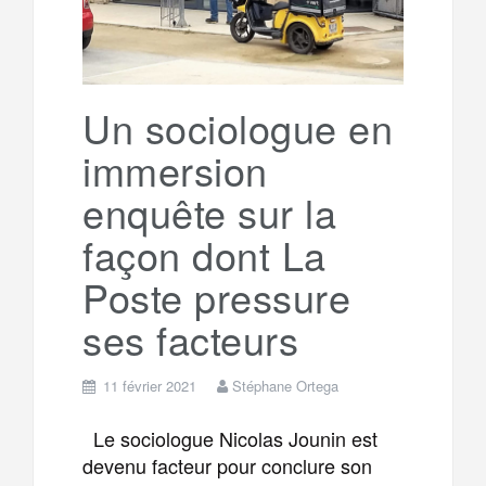
o
r
e
r
g
k
a
e
Un sociologue en
immersion
m
r
enquête sur la
façon dont La
Poste pressure
ses facteurs
11 février 2021
Stéphane Ortega
Le sociologue Nicolas Jounin est
devenu facteur pour conclure son