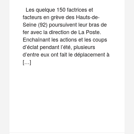
Les quelque 150 factrices et
facteurs en grève des Hauts-de-
Seine (92) poursuivent leur bras de
fer avec la direction de La Poste.
Enchaînant les actions et les coups
d’éclat pendant l’été, plusieurs
d’entre eux ont fait le déplacement à
[…]
F
T
E
M
a
w
m
e
T
P
c
i
a
s
e
a
e
t
i
s