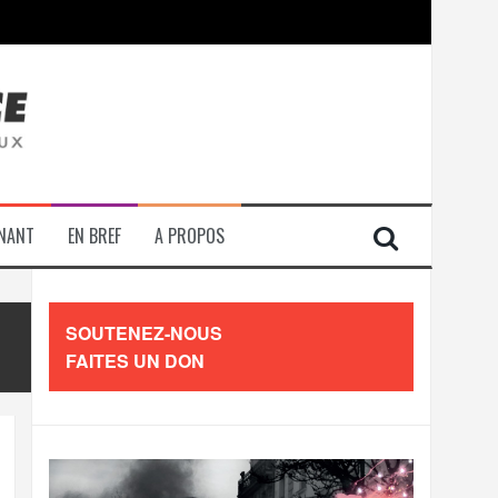
contre les travailleurs »
ENANT
EN BREF
A PROPOS
SOUTENEZ-NOUS
FAITES UN DON