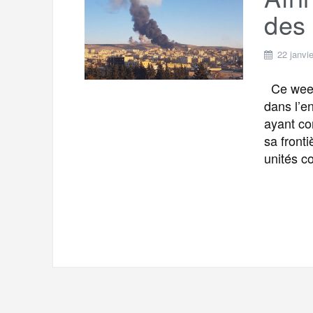
t
e
des 
r
a
a
g
22 janvi
m
e
Ce week-
r
dans l’en
ayant com
sa front
unités c