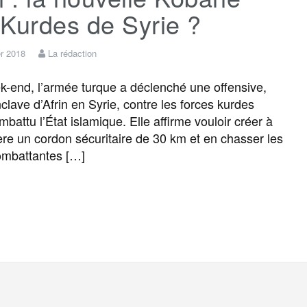
Kurdes de Syrie ?
er 2018
La rédaction
end, l’armée turque a déclenché une offensive,
clave d’Afrin en Syrie, contre les forces kurdes
battu l’État islamique. Elle affirme vouloir créer à
ière un cordon sécuritaire de 30 km et en chasser les
ombattantes […]
F
T
E
M
T
P
a
w
m
e
e
a
c
i
a
s
l
r