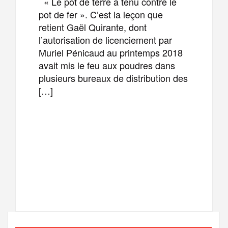
« Le pot de terre a tenu contre le
pot de fer ». C’est la leçon que
retient Gaël Quirante, dont
l’autorisation de licenciement par
Muriel Pénicaud au printemps 2018
avait mis le feu aux poudres dans
plusieurs bureaux de distribution des
[…]
F
T
E
M
a
w
m
e
T
P
c
i
a
s
e
a
e
t
i
s
l
r