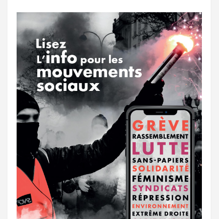
o
r
e
r
g
k
a
e
m
r