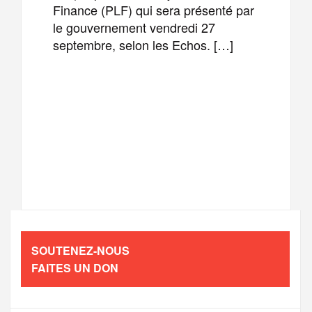
Finance (PLF) qui sera présenté par
le gouvernement vendredi 27
septembre, selon les Echos. […]
F
T
E
M
a
w
m
e
T
P
c
i
a
s
e
a
e
t
i
s
l
r
b
t
l
a
SOUTENEZ-NOUS
e
t
FAITES UN DON
o
e
g
g
a