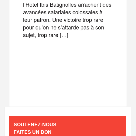
l’Hôtel Ibis Batignolles arrachent des
avancées salariales colossales à
leur patron. Une victoire trop rare
pour qu’on ne s’attarde pas à son
sujet, trop rare […]
F
T
E
M
a
w
m
e
T
P
c
i
a
s
e
a
e
t
i
s
l
r
b
t
l
a
SOUTENEZ-NOUS
e
t
FAITES UN DON