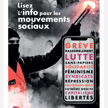
k
a
e
m
r