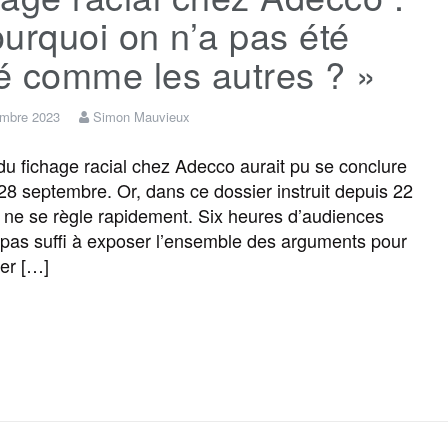
urquoi on n’a pas été
té comme les autres ? »
embre 2023
Simon Mauvieux
e du fichage racial chez Adecco aurait pu se conclure
 28 septembre. Or, dans ce dossier instruit depuis 22
n ne se règle rapidement. Six heures d’audiences
 pas suffi à exposer l’ensemble des arguments pour
er […]
F
T
E
M
T
P
a
w
m
e
e
a
c
i
a
s
l
r