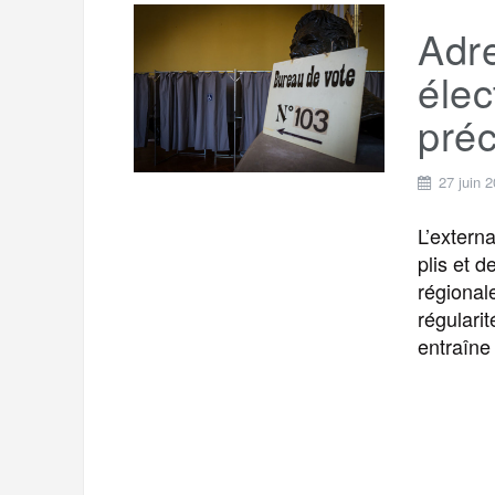
Adre
élec
préc
27 juin 
L’extern
plis et d
régional
régularit
entraîne 