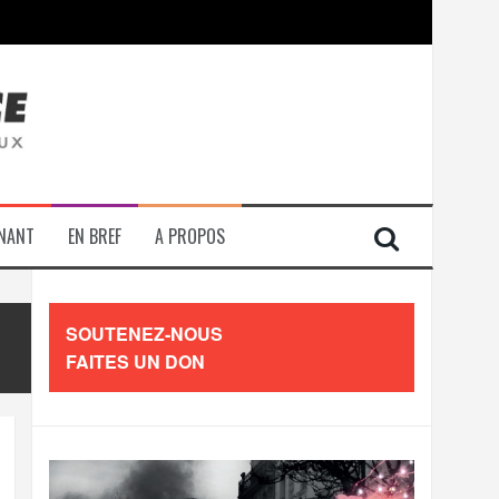
contre les travailleurs »
ENANT
EN BREF
A PROPOS
SOUTENEZ-NOUS
FAITES UN DON