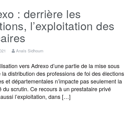
xo : derrière les
e
t
i
s
e
t
tions, l’exploitation des
b
t
l
a
g
a
aires
o
e
g
r
g
2021
Anaïs Sidhoum
alisation vers Adrexo d’une partie de la mise sous
o
r
e
a
e
e la distribution des professions de foi des élections
es et départementales n’impacte pas seulement la
k
m
r
é du scrutin. Ce recours à un prestataire privé
aussi l’exploitation, dans […]
F
T
E
M
T
P
a
w
m
e
e
a