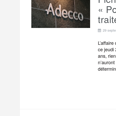
t
e
« Po
r
a
a
trai
g
m
e
29 sept
r
L’affair
ce jeudi
ans, rie
n’auront
détermin