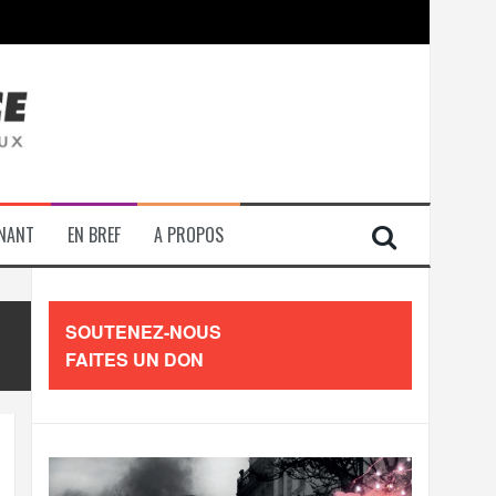
contre les travailleurs »
ENANT
EN BREF
A PROPOS
SOUTENEZ-NOUS
FAITES UN DON