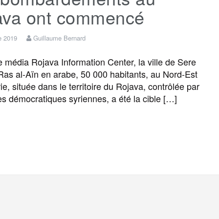
ava ont commencé
e 2019
Guillaume Bernard
 média Rojava Information Center, la ville de Sere
Ras al-Aïn en arabe, 50 000 habitants, au Nord-Est
ie, située dans le territoire du Rojava, contrôlée par
es démocratiques syriennes, a été la cible […]
F
T
E
M
T
P
a
w
m
e
e
a
c
i
a
s
l
r
e
t
i
s
e
t