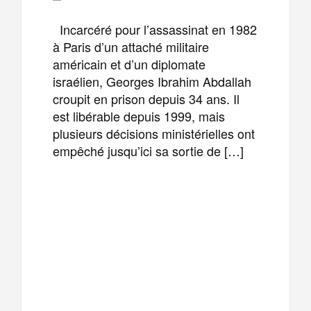
Incarcéré pour l’assassinat en 1982
à Paris d’un attaché militaire
américain et d’un diplomate
israélien, Georges Ibrahim Abdallah
croupit en prison depuis 34 ans. Il
est libérable depuis 1999, mais
plusieurs décisions ministérielles ont
empêché jusqu’ici sa sortie de […]
F
T
E
M
a
w
m
e
T
P
c
i
a
s
e
a