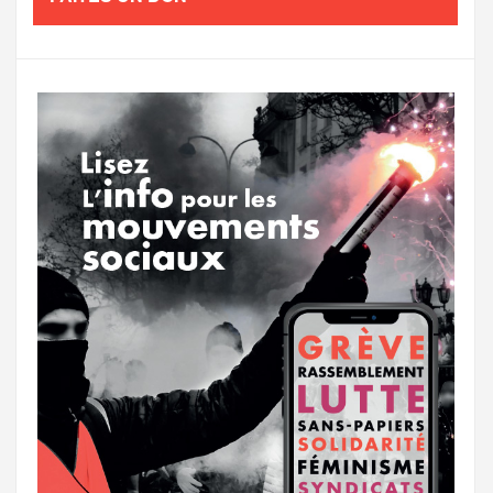
o
e
g
g
a
o
r
e
r
g
k
a
e
m
r