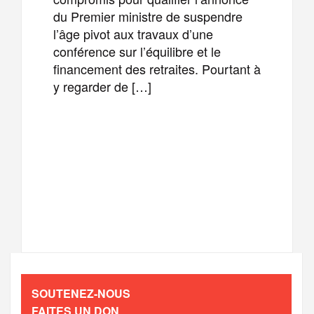
du Premier ministre de suspendre
l’âge pivot aux travaux d’une
conférence sur l’équilibre et le
financement des retraites. Pourtant à
y regarder de […]
F
T
E
M
a
w
m
e
T
P
c
i
a
s
e
a
e
t
i
s
l
r
b
t
l
a
SOUTENEZ-NOUS
e
t
FAITES UN DON