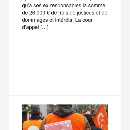
qu’à ses ex-responsables la somme
de 26 000 € de frais de justices et de
dommages et intérêts. La cour
d’appel […]
F
T
E
M
a
w
m
e
T
P
c
i
a
s
e
a
e
t
i
s
l
r
b
t
l
a
e
t
o
e
g