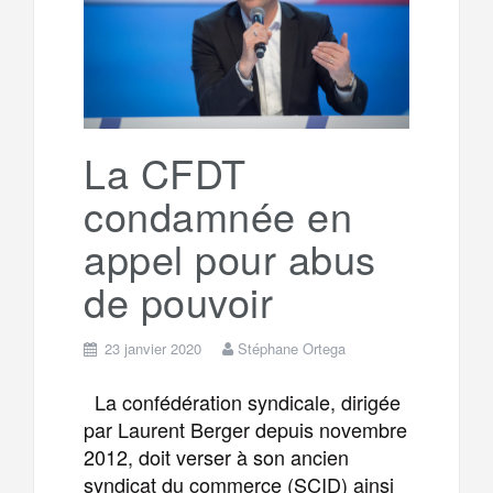
g
a
o
r
e
r
g
k
a
e
La CFDT
condamnée en
m
r
appel pour abus
de pouvoir
23 janvier 2020
Stéphane Ortega
La confédération syndicale, dirigée
par Laurent Berger depuis novembre
2012, doit verser à son ancien
syndicat du commerce (SCID) ainsi