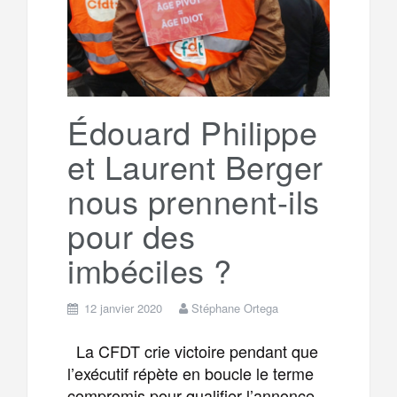
g
a
o
r
e
r
g
k
a
e
Édouard Philippe
et Laurent Berger
m
r
nous prennent-ils
pour des
imbéciles ?
12 janvier 2020
Stéphane Ortega
La CFDT crie victoire pendant que
l’exécutif répète en boucle le terme
compromis pour qualifier l’annonce