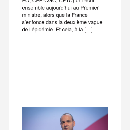
ensemble aujourd’hui au Premier
ministre, alors que la France
s’enfonce dans la deuxième vague
de l’épidémie. Et cela, à la […]
F
T
E
M
a
w
m
e
T
P
c
i
a
s
e
a
e
t
i
s
l
r
b
t
l
a
e
t
o
e
g