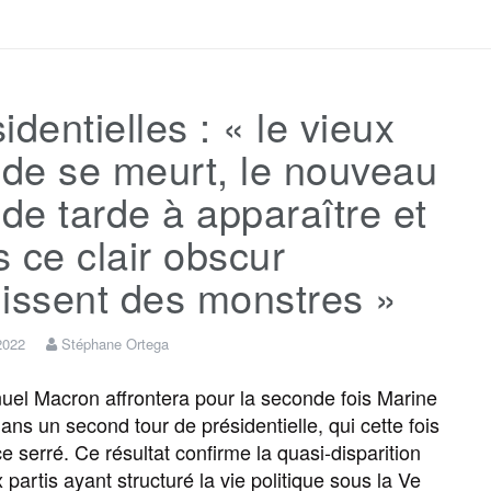
a
w
m
e
e
a
c
i
a
s
l
r
identielles : « le vieux
e
t
i
s
e
t
de se meurt, le nouveau
b
t
l
a
g
a
e tarde à apparaître et
 ce clair obscur
o
e
g
r
g
issent des monstres »
o
r
e
a
e
 2022
Stéphane Ortega
k
m
r
 Macron affrontera pour la seconde fois Marine
ans un second tour de présidentielle, qui cette fois
e serré. Ce résultat confirme la quasi-disparition
partis ayant structuré la vie politique sous la Ve