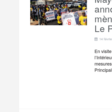
t
e
ann
r
a
a
mène
g
m
Le 
e
r
14 févri
En visite
l’Intéri
mesures 
Principal