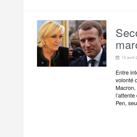
Seco
mar
13 avril
Entre in
volonté 
Macron, 
l’attente
Pen, seu