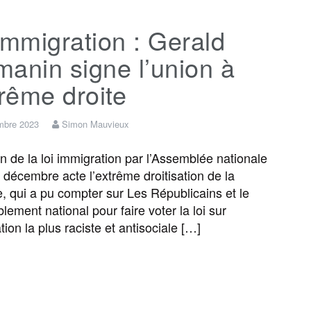
c
i
a
s
l
r
immigration : Gerald
e
t
i
s
e
t
anin signe l’union à
b
t
l
a
g
a
trême droite
o
e
g
r
g
mbre 2023
Simon Mauvieux
on de la loi immigration par l’Assemblée nationale
o
r
e
a
e
 décembre acte l’extrême droitisation de la
, qui a pu compter sur Les Républicains et le
k
m
r
ement national pour faire voter la loi sur
tion la plus raciste et antisociale […]
F
T
E
M
T
P
a
w
m
e
e
a