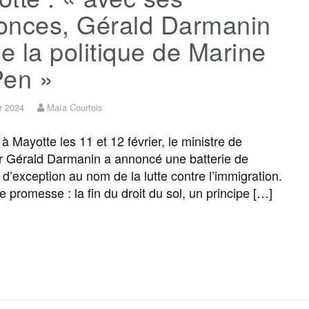
onces, Gérald Darmanin
 la politique de Marine
Pen »
er 2024
Maïa Courtois
 à Mayotte les 11 et 12 février, le ministre de
eur Gérald Darmanin a annoncé une batterie de
d’exception au nom de la lutte contre l’immigration.
e promesse : la fin du droit du sol, un principe […]
F
T
E
M
T
P
a
w
m
e
e
a