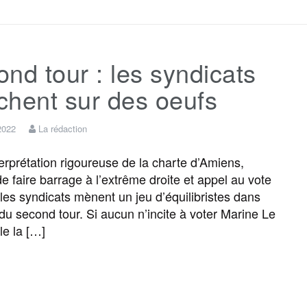
c
i
a
s
l
r
nd tour : les syndicats
e
t
i
s
e
t
chent sur des oeufs
b
t
l
a
g
a
 2022
La rédaction
o
e
g
r
g
terprétation rigoureuse de la charte d’Amiens,
de faire barrage à l’extrême droite et appel au vote
les syndicats mènent un jeu d’équilibristes dans
o
r
e
a
e
 du second tour. Si aucun n’incite à voter Marine Le
le la […]
k
m
r
F
T
E
M
T
P