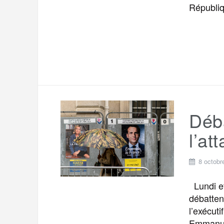
Républiq
Déba
l’at
8 octobr
Lundi et
débatten
l’exécuti
Emmanuel