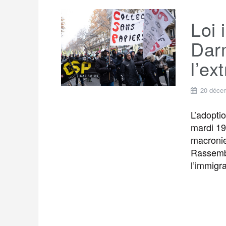
Loi 
Darm
l’ex
20 déce
L’adopti
mardi 19
macronie
Rassembl
l’immigra