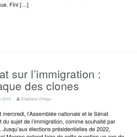
ue. Fini […]
F
T
E
M
T
P
a
w
m
e
e
a
c
i
a
s
l
r
t sur l’immigration :
e
t
i
s
e
t
taque des clones
b
t
l
a
g
a
e 2019
Stéphane Ortega
o
e
g
r
g
 mercredi, l’Assemblée nationale et le Sénat
t du sujet de l’immigration, comme souhaité par
f. Jusqu’aux élections présidentielles de 2022,
o
r
e
a
e
 Macron entend faire de cette question un axe de