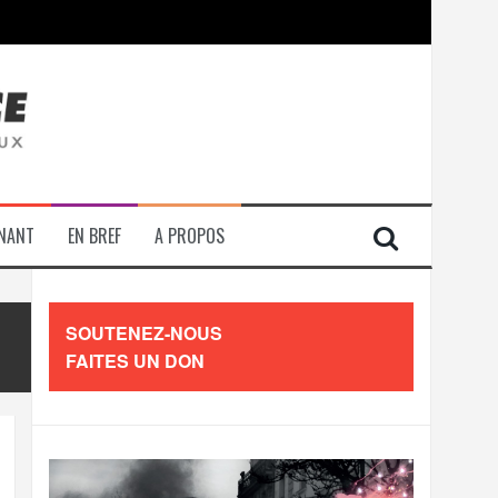
contre les travailleurs »
ENANT
EN BREF
A PROPOS
SOUTENEZ-NOUS
FAITES UN DON