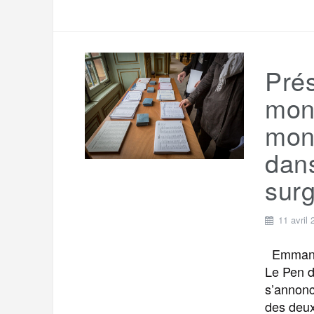
Prés
mon
mond
dans
surg
11 avril
Emmanuel
Le Pen d
s’annonc
des deux 