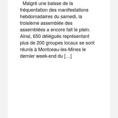
Malgré une baisse de la
fréquentation des manifestations
hebdomadaires du samedi, la
troisième assemblée des
assemblées a encore fait le plein.
Ainsi, 650 délégués représentant
plus de 200 groupes locaux se sont
réunis à Montceau-les-Mines le
dernier week-end du […]
F
T
E
M
a
w
m
e
T
P
c
i
a
s
e
a
e
t
i
s