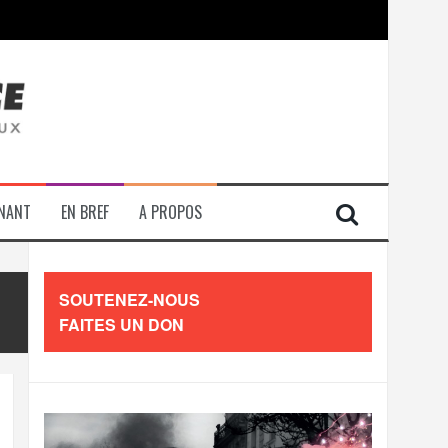
contre les travailleurs »
ENANT
EN BREF
A PROPOS
SOUTENEZ-NOUS
FAITES UN DON