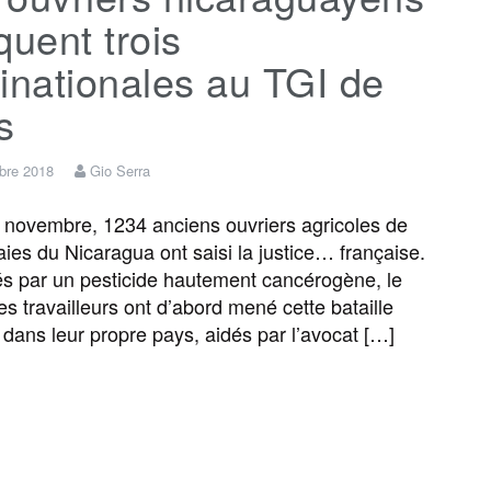
quent trois
inationales au TGI de
s
bre 2018
Gio Serra
novembre, 1234 anciens ouvriers agricoles de
ies du Nicaragua ont saisi la justice… française.
és par un pesticide hautement cancérogène, le
s travailleurs ont d’abord mené cette bataille
e dans leur propre pays, aidés par l’avocat […]
F
T
E
M
T
P
a
w
m
e
e
a