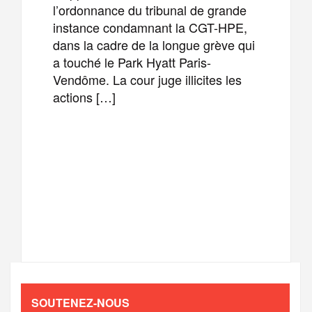
l’ordonnance du tribunal de grande
instance condamnant la CGT-HPE,
dans la cadre de la longue grève qui
a touché le Park Hyatt Paris-
Vendôme. La cour juge illicites les
actions […]
F
T
E
M
a
w
m
e
T
P
c
i
a
s
e
a
e
t
i
s
l
r
b
t
l
a
SOUTENEZ-NOUS