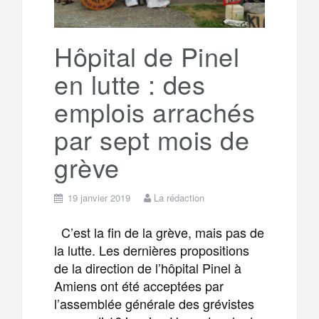
r
g
k
a
e
Hôpital de Pinel
en lutte : des
m
r
emplois arrachés
par sept mois de
grève
19 janvier 2019
La rédaction
C’est la fin de la grève, mais pas de
la lutte. Les dernières propositions
de la direction de l’hôpital Pinel à
Amiens ont été acceptées par
l’assemblée générale des grévistes