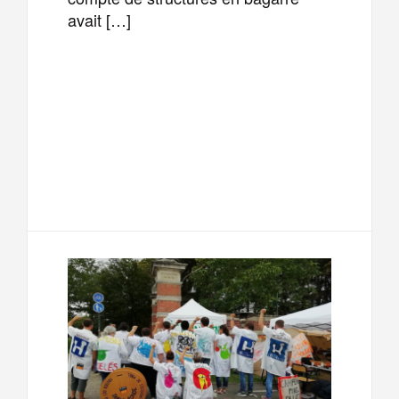
avait […]
F
T
E
M
a
w
m
e
T
P
c
i
a
s
e
a
e
t
i
s
l
r
b
t
l
a
e
t
o
e
g
g
a
o
r
e