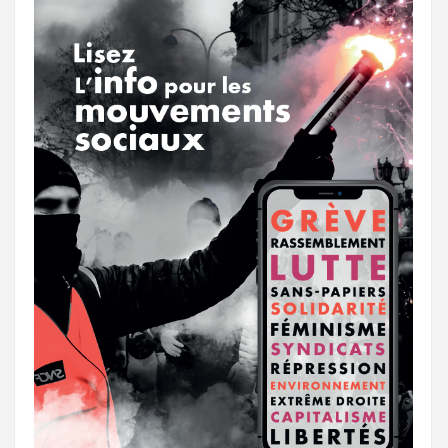
r
g
k
a
e
m
r