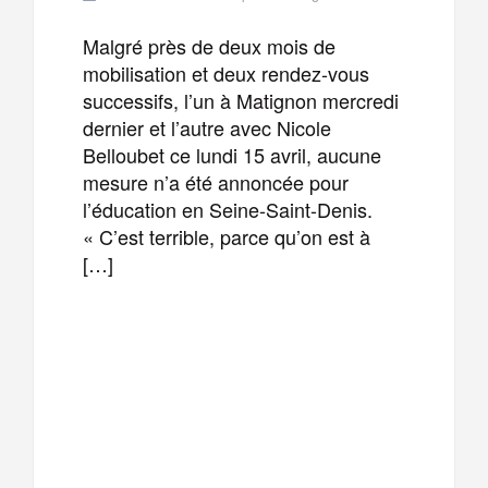
Malgré près de deux mois de
mobilisation et deux rendez-vous
successifs, l’un à Matignon mercredi
dernier et l’autre avec Nicole
Belloubet ce lundi 15 avril, aucune
mesure n’a été annoncée pour
l’éducation en Seine-Saint-Denis.
« C’est terrible, parce qu’on est à
[…]
F
T
E
M
a
w
m
e
T
P
c
i
a
s
e
a