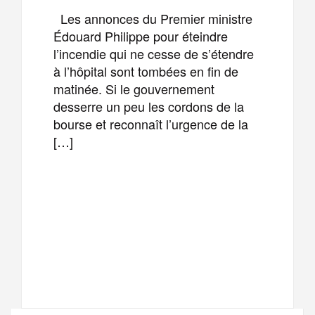
Les annonces du Premier ministre
Édouard Philippe pour éteindre
l’incendie qui ne cesse de s’étendre
à l’hôpital sont tombées en fin de
matinée. Si le gouvernement
desserre un peu les cordons de la
bourse et reconnaît l’urgence de la
[…]
F
T
E
M
a
w
m
e
T
P
c
i
a
s
e
a
e
t
i
s