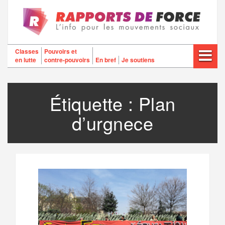
Aller
au
contenu
Classes
Pouvoirs et
en lutte
contre-pouvoirs
En bref
Je soutiens
Étiquette :
Plan
d’urgnece