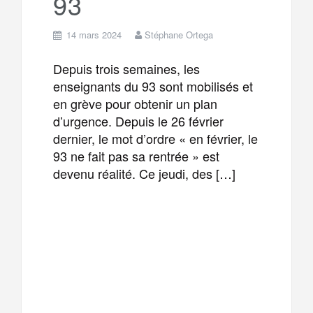
93
14 mars 2024
Stéphane Ortega
Depuis trois semaines, les
enseignants du 93 sont mobilisés et
en grève pour obtenir un plan
d’urgence. Depuis le 26 février
dernier, le mot d’ordre « en février, le
93 ne fait pas sa rentrée » est
devenu réalité. Ce jeudi, des […]
F
T
E
M
a
w
m
e
T
P
c
i
a
s
e
a