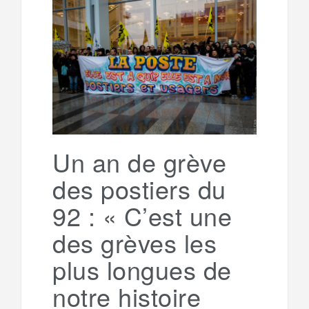
b
t
l
a
e
t
o
e
g
g
a
o
r
e
r
g
k
a
e
Un an de grève
des postiers du
m
r
92 : « C’est une
des grèves les
plus longues de
notre histoire