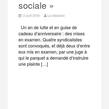
sociale »
3 avril 2019
La rédaction
Un an de lutte et en guise de
cadeau d’anniversaire : des mises
en examen. Quatre syndicalistes
sont convoqués, et déjà deux d’entre
eux mis en examen, par une juge à
qui le parquet a demandé d’instruire
une plainte […]
F
T
E
M
a
w
m
e
T
P
c
i
a
s