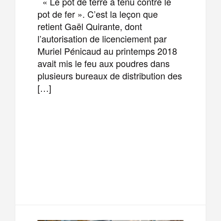
« Le pot de terre a tenu contre le
pot de fer ». C’est la leçon que
retient Gaël Quirante, dont
l’autorisation de licenciement par
Muriel Pénicaud au printemps 2018
avait mis le feu aux poudres dans
plusieurs bureaux de distribution des
[…]
F
T
E
M
a
w
m
e
T
P
c
i
a
s
e
a
e
t
i
s
l
r