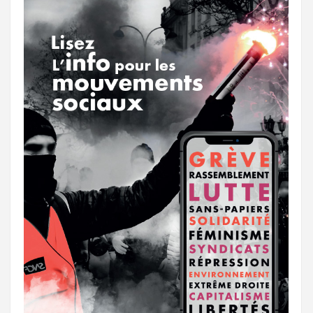
r
g
k
a
e
m
r