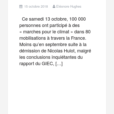
15 octobre 2018
Eléonore Hughes
Ce samedi 13 octobre, 100 000
personnes ont participé à des
« marches pour le climat » dans 80
mobilisations à travers la France.
Moins qu’en septembre suite à la
démission de Nicolas Hulot, malgré
les conclusions inquiétantes du
rapport du GIEC, […]
F
T
E
M
a
w
m
e
T
P
c
i
a
s
e
a