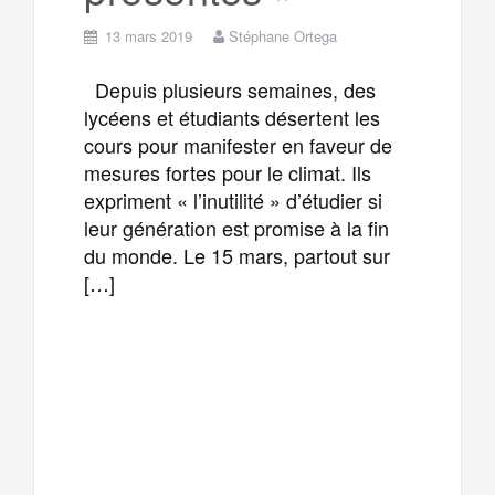
13 mars 2019
Stéphane Ortega
Depuis plusieurs semaines, des
lycéens et étudiants désertent les
cours pour manifester en faveur de
mesures fortes pour le climat. Ils
expriment « l’inutilité » d’étudier si
leur génération est promise à la fin
du monde. Le 15 mars, partout sur
[…]
F
T
E
M
a
w
m
e
T
P
c
i
a
s