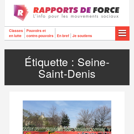
Aller
au
contenu
Classes
Pouvoirs et
en lutte
contre-pouvoirs
En bref
Je soutiens
Étiquette :
Seine-
Saint-Denis