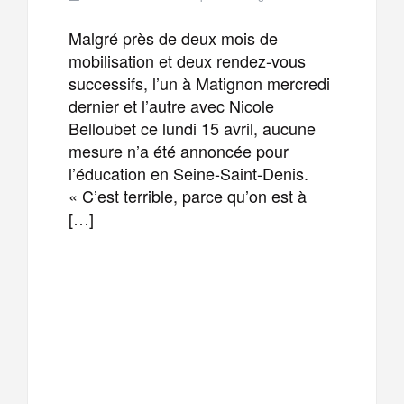
Malgré près de deux mois de
mobilisation et deux rendez-vous
successifs, l’un à Matignon mercredi
dernier et l’autre avec Nicole
Belloubet ce lundi 15 avril, aucune
mesure n’a été annoncée pour
l’éducation en Seine-Saint-Denis.
« C’est terrible, parce qu’on est à
[…]
F
T
E
M
a
w
m
e
T
P
c
i
a
s
e
a