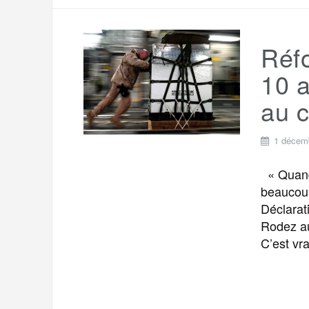
Réfo
10 a
au 
1 décem
« Quand 
beaucoup
Déclarat
Rodez au
C’est vra