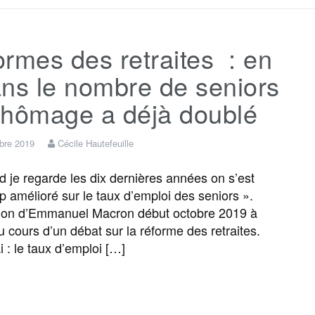
c
i
a
s
l
r
rmes des retraites : en
e
t
i
s
e
t
ns le nombre de seniors
b
t
l
a
g
a
chômage a déjà doublé
o
e
g
r
g
bre 2019
Cécile Hautefeuille
je regarde les dix dernières années on s’est
o
r
e
a
e
 amélioré sur le taux d’emploi des seniors ».
ion d’Emmanuel Macron début octobre 2019 à
k
m
r
 cours d’un débat sur la réforme des retraites.
i : le taux d’emploi […]
F
T
E
M
T
P