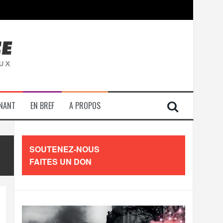
contre les travailleurs »
ENANT
EN BREF
A PROPOS
SOUTENEZ-NOUS
FAITES UN DON