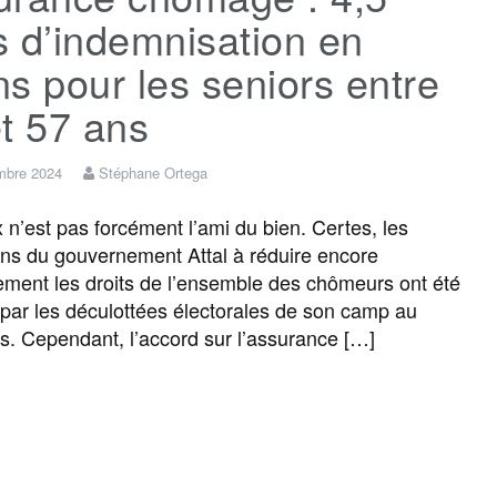
 d’indemnisation en
s pour les seniors entre
t 57 ans
mbre 2024
Stéphane Ortega
 n’est pas forcément l’ami du bien. Certes, les
ons du gouvernement Attal à réduire encore
ement les droits de l’ensemble des chômeurs ont été
par les déculottées électorales de son camp au
s. Cependant, l’accord sur l’assurance […]
F
T
E
M
T
P
a
w
m
e
e
a