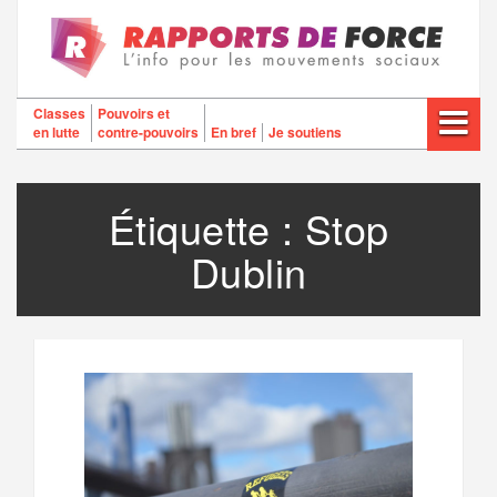
Aller
au
contenu
Classes
Pouvoirs et
en lutte
contre-pouvoirs
En bref
Je soutiens
Étiquette :
Stop
Dublin