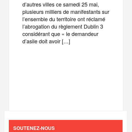
d’autres villes ce samedi 25 mai,
plusieurs milliers de manifestants sur
l’ensemble du territoire ont réclamé
l’abrogation du règlement Dublin 3
considérant que « le demandeur
d’asile doit avoir […]
F
T
E
M
a
w
m
e
T
P
c
i
a
s
e
a
e
t
i
s
l
r
b
t
l
a
SOUTENEZ-NOUS