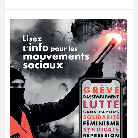
g
a
o
r
e
r
g
k
a
e
m
r