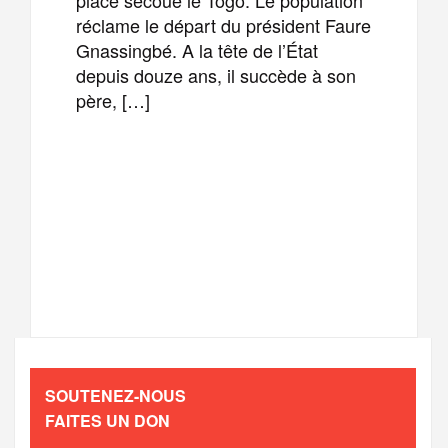
réclame le départ du président Faure
Gnassingbé. A la tête de l’État
depuis douze ans, il succède à son
père, […]
F
T
E
M
a
w
m
e
T
P
c
i
a
s
e
a
e
t
i
s
l
r
b
t
l
a
SOUTENEZ-NOUS
e
t
FAITES UN DON
o
e
g