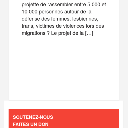
projette de rassembler entre 5 000 et
10 000 personnes autour de la
défense des femmes, lesbiennes,
trans, victimes de violences lors des
migrations ? Le projet de la […]
F
T
E
M
a
w
m
e
T
P
c
i
a
s
e
a
e
t
i
s
l
r
b
t
l
a
SOUTENEZ-NOUS
e
t
FAITES UN DON