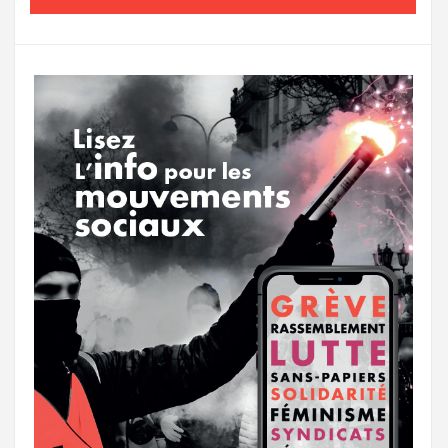
o
e
g
g
a
o
r
e
r
g
k
a
e
m
r