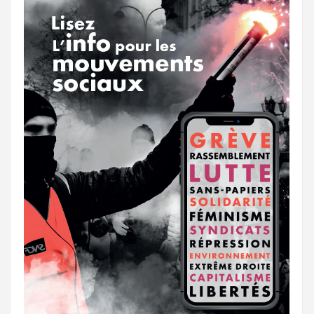
k
a
e
m
r