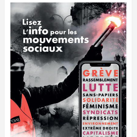
o
r
e
r
g
k
a
e
m
r