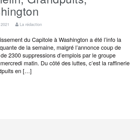
hington
r 2021
La rédaction
ssement du Capitole à Washington a été l’info la
quante de la semaine, malgré l’annonce coup de
 de 2300 suppressions d’emplois par le groupe
mercredi matin. Du côté des luttes, c’est la raffinerie
puits en […]
F
T
E
M
T
P
a
w
m
e
e
a
c
i
a
s
l
r