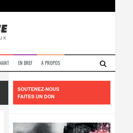
contre les travailleurs »
ENANT
EN BREF
A PROPOS
SOUTENEZ-NOUS
FAITES UN DON