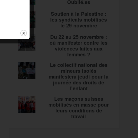
Oublié.es
Soutien à la Palestine :
les syndicats mobilisés
le 29 novembre
Du 22 au 25 novembre :
où manifester contre les
violences faites aux
femmes ?
Le collectif national des
mineurs isolés
manifestera jeudi pour la
journée des droits de
l’enfant
Les maçons suisses
mobilisés en masse pour
leurs conditions de
travail