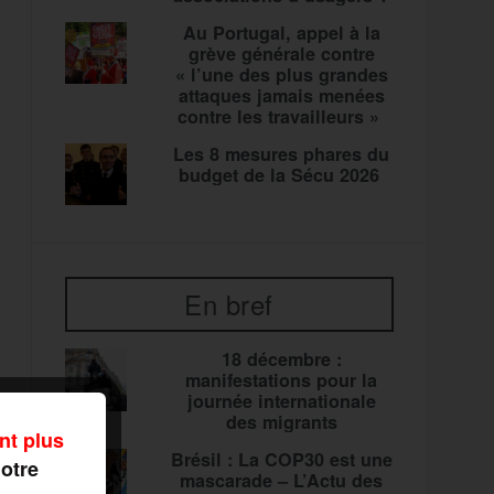
Au Portugal, appel à la
grève générale contre
« l’une des plus grandes
attaques jamais menées
contre les travailleurs »
Les 8 mesures phares du
budget de la Sécu 2026
En bref
18 décembre :
manifestations pour la
journée internationale
des migrants
nt plus
Brésil : La COP30 est une
notre
mascarade – L’Actu des