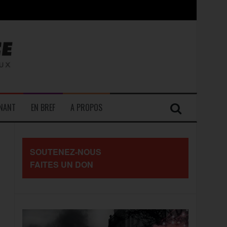
contre les travailleurs »
ENANT
EN BREF
A PROPOS
SOUTENEZ-NOUS
FAITES UN DON