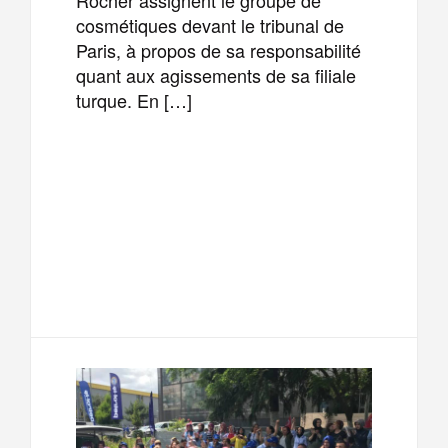
cosmétiques devant le tribunal de
Paris, à propos de sa responsabilité
quant aux agissements de sa filiale
turque. En […]
F
T
E
M
a
w
m
e
T
P
c
i
a
s
e
a
e
t
i
s
l
r
b
t
l
a
e
t
o
e
g