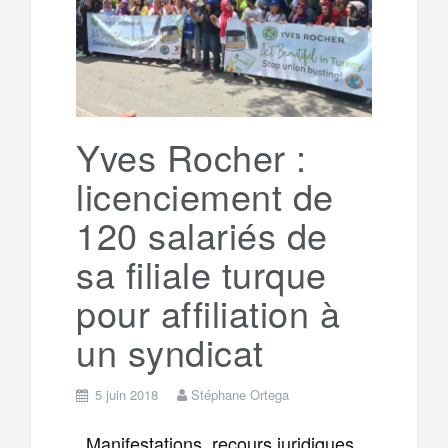
g
a
o
r
e
r
g
k
a
e
Yves Rocher :
licenciement de
m
r
120 salariés de
sa filiale turque
pour affiliation à
un syndicat
5 juin 2018
Stéphane Ortega
Manifestations, recours juridiques