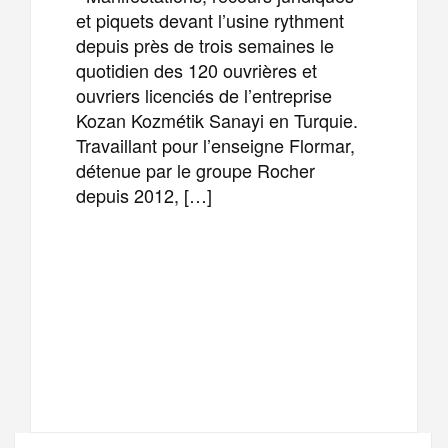
et piquets devant l’usine rythment
depuis près de trois semaines le
quotidien des 120 ouvrières et
ouvriers licenciés de l’entreprise
Kozan Kozmétik Sanayi en Turquie.
Travaillant pour l’enseigne Flormar,
détenue par le groupe Rocher
depuis 2012, […]
F
T
E
M
a
w
m
e
T
P
c
i
a
s
e
a
e
t
i
s