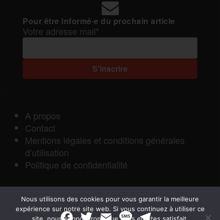
Pour être informé·e du prochain article
Votre adresse mail*
A propos
Contact
Mentions légales et conditions générales
d’utilisation
Politique de confidentialité
Nous utilisons des cookies pour vous garantir la meilleure
expérience sur notre site web. Si vous continuez à utiliser ce
F
T
E
M
T
site, nous supposerons que vous en êtes satisfait.