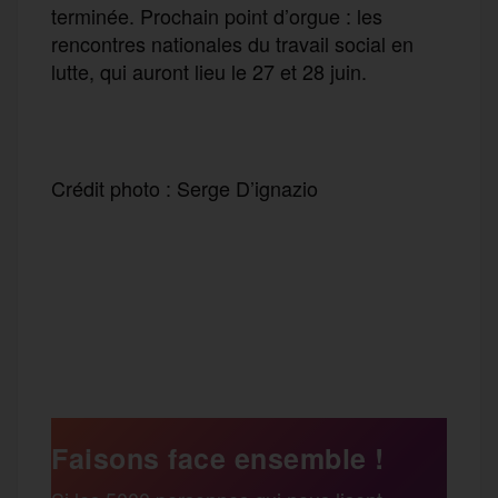
terminée. Prochain point d’orgue : les
rencontres nationales du travail social en
lutte, qui auront lieu le 27 et 28 juin.
Crédit photo : Serge D’ignazio
F
T
E
M
T
a
w
m
e
e
P
c
i
a
s
l
a
e
t
i
s
e
Faisons face ensemble !
r