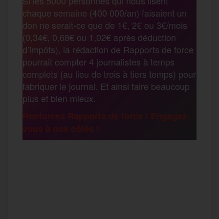
Si les 5000 personnes qui nous lisent
b
t
l
a
g
chaque semaine (400 000/an) faisaient un
t
don ne serait-ce que de 1€, 2€ ou 3€/mois
o
e
g
r
(0,34€, 0,68€ ou 1,02€ après déduction
a
d’impôts), la rédaction de Rapports de force
pourrait compter 4 journalistes à temps
o
r
e
a
complets (au lieu de trois à tiers temps) pour
g
fabriquer le journal. Et ainsi faire beaucoup
k
m
plus et bien mieux.
e
Renforcez Rapports de force ! Engagez-
vous à nos côtés !
r
F
T
E
M
T
a
w
m
e
e
P
c
i
a
s
l