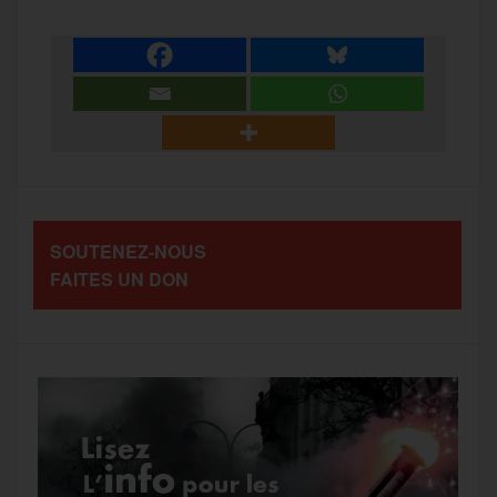
a
e
t
i
s
e
r
b
t
l
a
g
t
o
e
g
r
a
SOUTENEZ-NOUS
o
r
e
a
FAITES UN DON
g
k
m
e
r