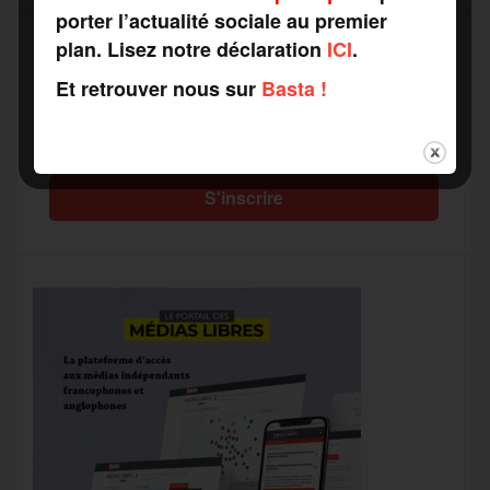
porter l’actualité sociale au premier
plan. Lisez notre déclaration
ICI
.
Et retrouver nous sur
Basta !
Recevez notre newsletter par mail
Votre adresse mail*