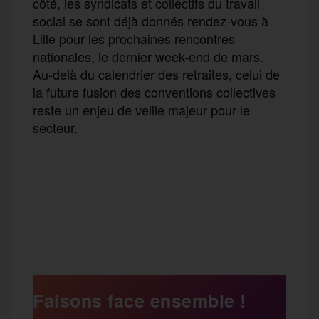
côté, les syndicats et collectifs du travail
social se sont déjà donnés rendez-vous à
Lille pour les prochaines rencontres
nationales, le dernier week-end de mars.
Au-delà du calendrier des retraites, celui de
la future fusion des conventions collectives
reste un enjeu de veille majeur pour le
secteur.
F
T
E
M
T
a
w
m
e
e
P
c
i
a
s
l
a
e
t
i
s
e
Faisons face ensemble !
r