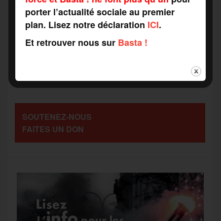
c
i
a
s
l
porter l’actualité sociale au premier
a
plan. Lisez notre déclaration
ICI
.
e
t
i
s
e
Et retrouver nous sur
Basta !
r
b
t
l
a
g
t
o
e
g
r
a
SOUTENEZ-NOUS
o
r
e
a
FAITES UN DON
g
k
m
e
r