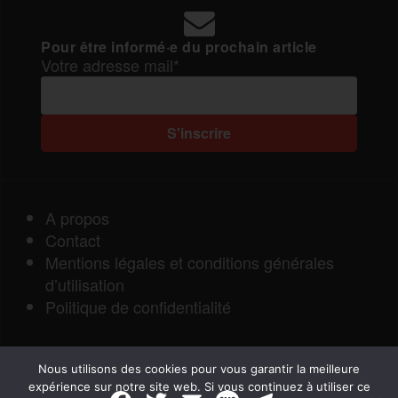
Pour être informé·e du prochain article
Votre adresse mail*
A propos
Contact
Mentions légales et conditions générales
d’utilisation
Politique de confidentialité
Nous utilisons des cookies pour vous garantir la meilleure
expérience sur notre site web. Si vous continuez à utiliser ce
F
T
E
M
T