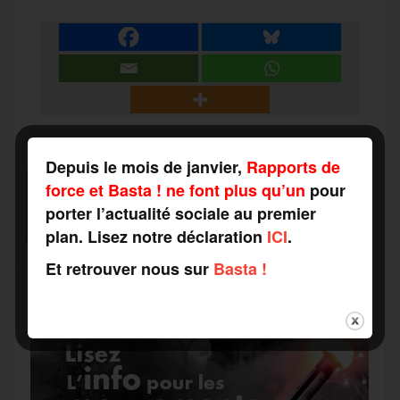
a
e
t
i
s
e
r
b
t
l
a
g
t
o
e
g
r
Depuis le mois de janvier,
Rapports de
a
force et Basta ! ne font plus qu’un
pour
SOUTENEZ-NOUS
o
r
e
a
porter l’actualité sociale au premier
FAITES UN DON
g
plan. Lisez notre déclaration
ICI
.
k
m
Et retrouver nous sur
Basta !
e
r