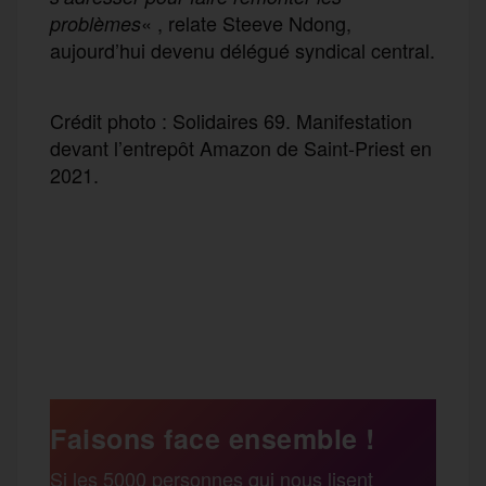
« , relate Steeve Ndong,
problèmes
aujourd’hui devenu délégué syndical central.
Crédit photo : Solidaires 69. Manifestation
devant l’entrepôt Amazon de Saint-Priest en
2021.
F
T
E
M
T
a
w
m
e
e
P
c
i
a
s
l
a
e
t
i
s
e
Faisons face ensemble !
r
Si les 5000 personnes qui nous lisent