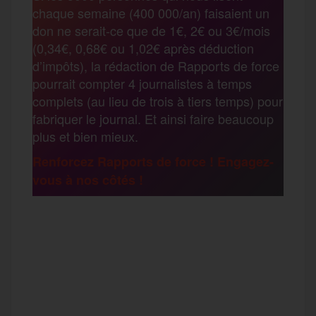
b
t
l
a
g
chaque semaine (400 000/an) faisaient un
t
don ne serait-ce que de 1€, 2€ ou 3€/mois
o
e
g
r
(0,34€, 0,68€ ou 1,02€ après déduction
a
d’impôts), la rédaction de Rapports de force
pourrait compter 4 journalistes à temps
o
r
e
a
complets (au lieu de trois à tiers temps) pour
g
fabriquer le journal. Et ainsi faire beaucoup
k
m
plus et bien mieux.
e
Renforcez Rapports de force ! Engagez-
vous à nos côtés !
r
F
T
E
M
T
a
w
m
e
e
P
c
i
a
s
l