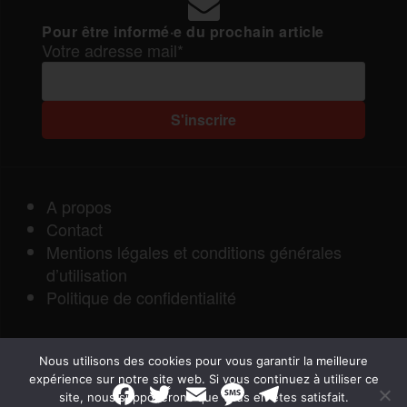
Pour être informé·e du prochain article
Votre adresse mail*
A propos
Contact
Mentions légales et conditions générales
d’utilisation
Politique de confidentialité
Nous utilisons des cookies pour vous garantir la meilleure
expérience sur notre site web. Si vous continuez à utiliser ce
F
T
E
M
T
site, nous supposerons que vous en êtes satisfait.
a
w
m
e
e